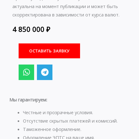
актуальна на момент публикации и может быть
скорректирована в зависимости от курса валют.
4 850 000
₽
ОСТАВИТЬ ЗАЯВКУ
W
T
h
e
a
l
t
e
s
g
Мы гарантируем:
a
r
p
a
Честные и прозрачные условия.
p
m
Отсутствие скрытых платежей и комиссий.
Таможенное оформление.
Оформление ЭПТС на ваше имя.