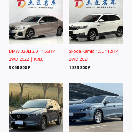
BMW 320Li 2.0T 156HP
Skoda Kamiq 1.5L 112HP
2WD 2022 | Ким.
2WD 2021
3 058 800
₽
1 833 800
₽