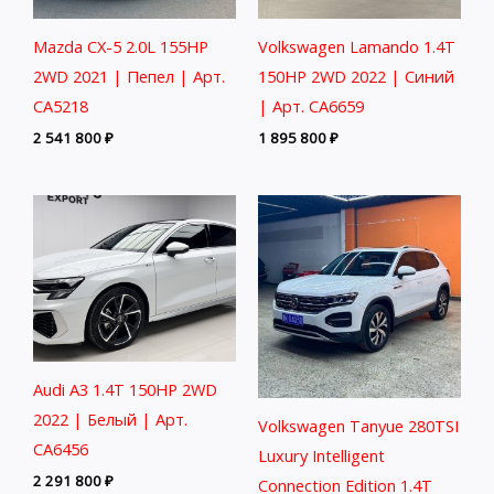
Mazda CX-5 2.0L 155HP
Volkswagen Lamando 1.4T
2WD 2021 | Пепел | Арт.
150HP 2WD 2022 | Синий
CA5218
| Арт. CA6659
2 541 800
₽
1 895 800
₽
Audi A3 1.4T 150HP 2WD
2022 | Белый | Арт.
Volkswagen Tanyue 280TSI
CA6456
Luxury Intelligent
2 291 800
₽
Connection Edition 1.4T