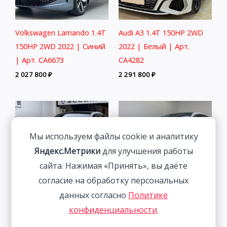
Volkswagen Lamando 1.4T
Audi A3 1.4T 150HP 2WD
150HP 2WD 2022 | Синий
2022 | Белый | Арт.
| Арт. CA6673
CA4282
2 027 800
₽
2 291 800
₽
Мы используем файлы cookie и аналитику
Яндекс.Метрики
для улучшения работы
сайта. Нажимая «Принять», вы даёте
согласие на обработку персональных
данных согласно
Политике
Audi A3L 1.4L 150HP 2WD
Volkswagen Lamando 1.4T
конфиденциальности
.
2022
150HP 2WD 2023 | Белый