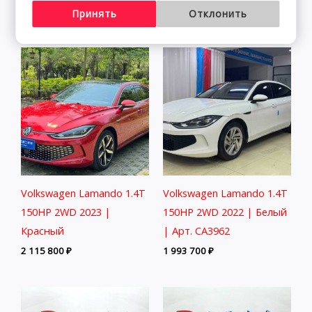
2 511 800
₽
2 313 800
₽
Принять
Отклонить
Volkswagen Lamando 1.4T
Volkswagen Lamando 1.4T
150HP 2WD 2023 |
150HP 2WD 2022 | Белый
Красный
| Арт. CA3962
2 115 800
₽
1 993 700
₽