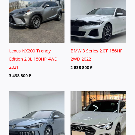
Lexus NX200 Trendy
BMW 3 Series 2.0T 156HP
Edition 2.0L 150HP 4WD
2WD 2022
2021
2 838 800
₽
3 498 800
₽