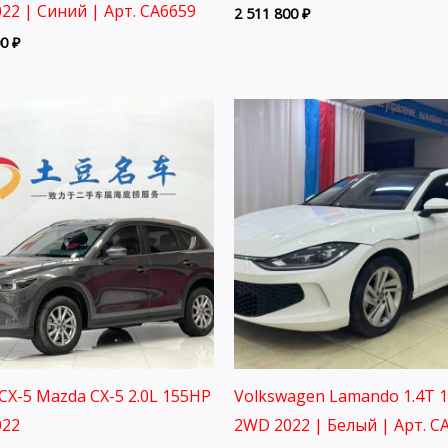
22 | Синий | Арт. CA6659
2 511 800
₽
00
₽
CX-5 Mazda CX-5 2.0L 155HP
Volkswagen Lamando 1.4T 
022
2WD 2022 | Белый | Арт. C