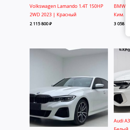
Volkswagen Lamando 1.4T 150HP
BMW 32
2WD 2023 | Красный
Ким.
2 115 800
₽
3 058 8
Audi A
Белый 