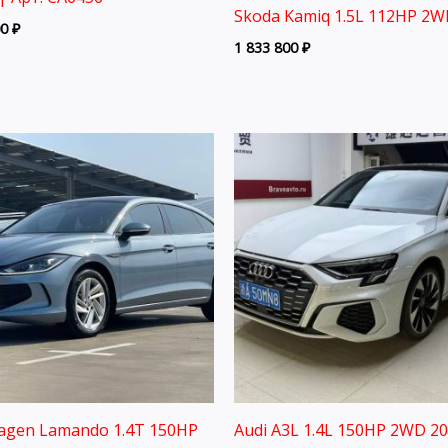
Skoda Kamiq 1.5L 112HP 2W
00
₽
1 833 800
₽
agen Lamando 1.4T 150HP
Audi A3L 1.4L 150HP 2WD 2