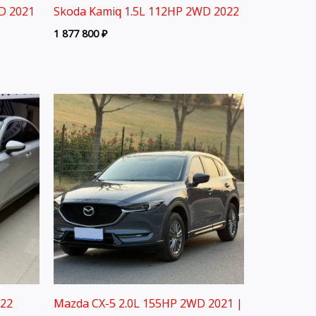
D 2021
Skoda Kamiq 1.5L 112HP 2WD 2022
1 877 800
₽
022
Mazda CX-5 2.0L 155HP 2WD 2021 |