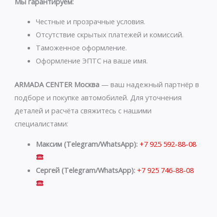
s
g
Мы гарантируем:
a
r
p
a
Честные и прозрачные условия.
p
m
Отсутствие скрытых платежей и комиссий.
Таможенное оформление.
Оформление ЭПТС на ваше имя.
ARMADA CENTER Москва
— ваш надежный партнёр в
подборе и покупке автомобилей. Для уточнения
деталей и расчёта свяжитесь с нашими
специалистами:
Максим (Telegram/WhatsApp):
+7 925 592-88-08
Сергей (Telegram/WhatsApp):
+7 925 746-88-08