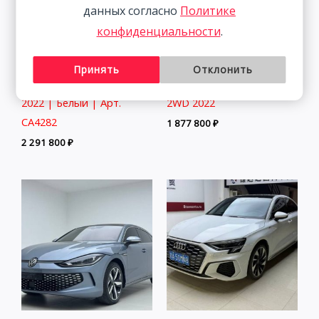
данных согласно
Политике
конфиденциальности
.
Принять
Отклонить
Audi A3 1.4T 150HP 2WD
Skoda Kamiq 1.5L 112HP
2022 | Белый | Арт.
2WD 2022
CA4282
1 877 800
₽
2 291 800
₽