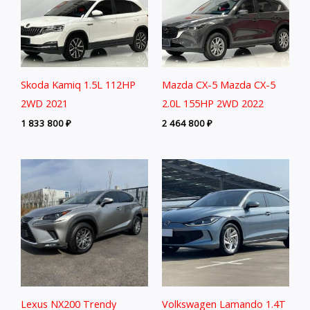
Skoda Kamiq 1.5L 112HP
Mazda CX-5 Mazda CX-5
2WD 2021
2.0L 155HP 2WD 2022
1 833 800
₽
2 464 800
₽
Lexus NX200 Trendy
Volkswagen Lamando 1.4T