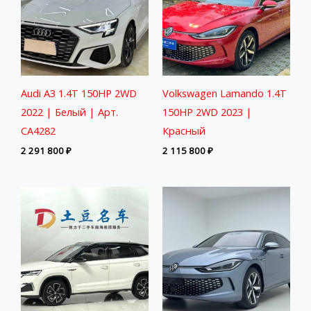
Audi A3 1.4T 150HP 2WD
Volkswagen Lamando 1.4T
2022 | Белый | Арт.
150HP 2WD 2023 |
CA4282
Красный
2 291 800
₽
2 115 800
₽