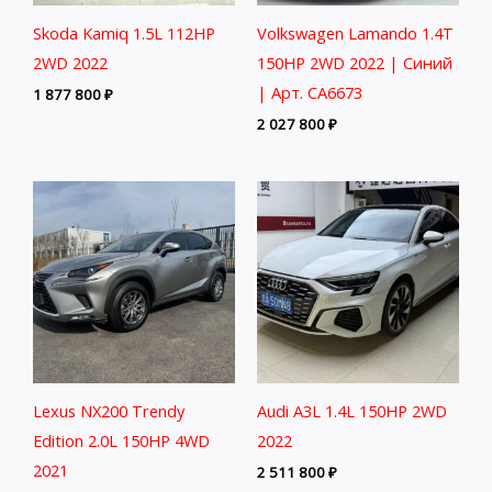
Skoda Kamiq 1.5L 112HP
Volkswagen Lamando 1.4T
2WD 2022
150HP 2WD 2022 | Синий
| Арт. CA6673
1 877 800
₽
2 027 800
₽
Lexus NX200 Trendy
Audi A3L 1.4L 150HP 2WD
Edition 2.0L 150HP 4WD
2022
2021
2 511 800
₽