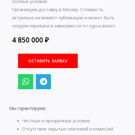
Особые условия:
Организуем доставку в Москву. Стоимость
актуальна на момент публикации и может быть
скорректирована в зависимости от курса валют.
4 850 000
₽
ОСТАВИТЬ ЗАЯВКУ
W
T
h
e
a
l
t
e
s
g
Мы гарантируем:
a
r
p
a
Честные и прозрачные условия.
p
m
Отсутствие скрытых платежей и комиссий.