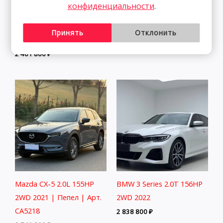
конфиденциальности
.
CA6456
Luxury Intelligent
2 291 800
₽
Connection Edition 1.4T
Принять
Отклонить
150HP 2WD 2022
2 401 800
₽
Mazda CX-5 2.0L 155HP
BMW 3 Series 2.0T 156HP
2WD 2021 | Пепел | Арт.
2WD 2022
CA5218
2 838 800
₽