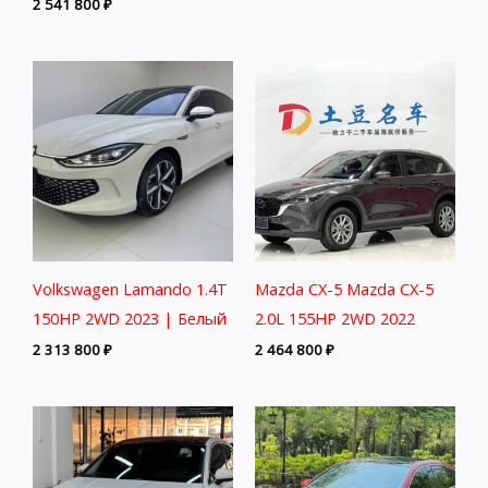
2 541 800
₽
Volkswagen Lamando 1.4T
Mazda CX-5 Mazda CX-5
150HP 2WD 2023 | Белый
2.0L 155HP 2WD 2022
2 313 800
₽
2 464 800
₽