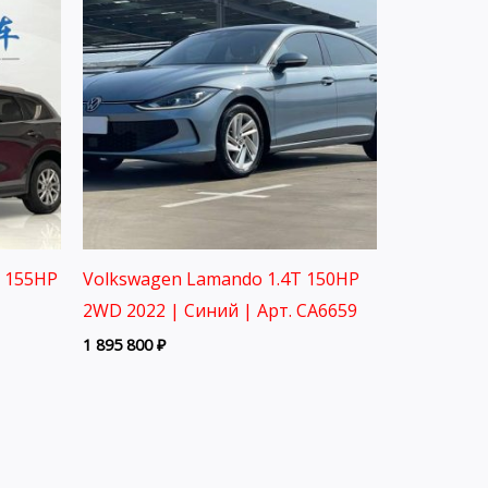
L 155HP
Volkswagen Lamando 1.4T 150HP
2WD 2022 | Синий | Арт. CA6659
1 895 800
₽