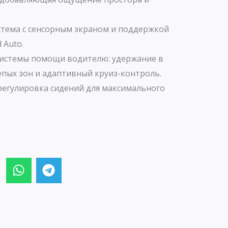
тема с сенсорным экраном и поддержкой
 Auto.
истемы помощи водителю: удержание в
епых зон и адаптивный круиз-контроль.
регулировка сидений для максимального
W
T
h
e
a
l
t
e
s
g
a
r