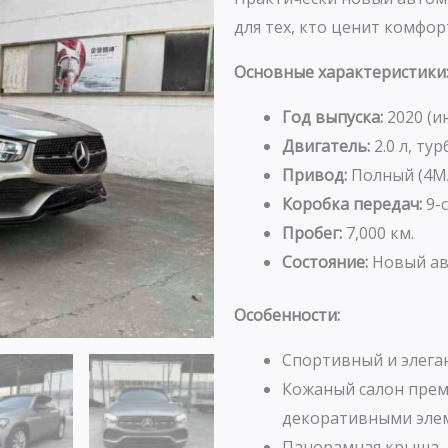
для тех, кто ценит комфор
Основные характеристики
Год выпуска:
2020 (и
Двигатель:
2.0 л, тур
Привод:
Полный (4MA
Коробка передач:
9-с
Пробег:
7,000 км.
Состояние:
Новый ав
Особенности:
Спортивный и элеган
Кожаный салон прем
декоративными эле
Панорамная крыша,