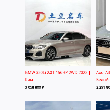
BMW 320Li 2.0T 156HP 2WD 2022 |
Audi A
Ким.
Белый 
3 058 800
₽
2 291 8