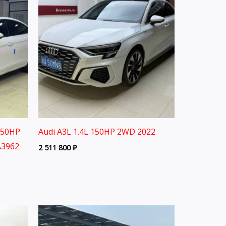
150HP
Audi A3L 1.4L 150HP 2WD 2022
A3962
2 511 800
₽