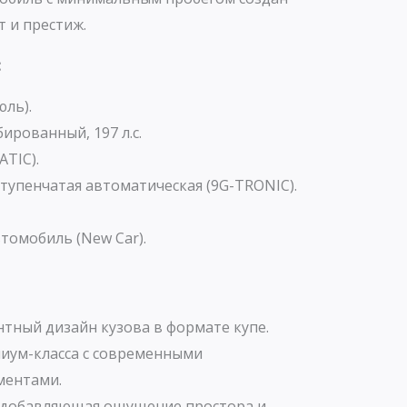
т и престиж.
:
юль).
бированный, 197 л.с.
TIC).
тупенчатая автоматическая (9G-TRONIC).
томобиль (New Car).
тный дизайн кузова в формате купе.
иум-класса с современными
ментами.
 добавляющая ощущение простора и