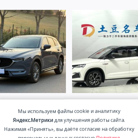
CX-5 2.0L 155HP 2WD 2021 |
Skoda Kamiq 1.5L 112HP 2W
| Арт. CA5218
Мы используем файлы cookie и аналитику
1 877 800
₽
Яндекс.Метрики
для улучшения работы сайта.
00
₽
Нажимая «Принять», вы даёте согласие на обработку
персональных данных согласно
Политике