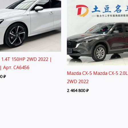
3 1.4T 150HP 2WD 2022 |
| Арт. CA6456
Mazda CX-5 Mazda CX-5 2.0
00
₽
2WD 2022
2 464 800
₽