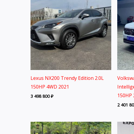
Lexus NX200 Trendy Edition 2.0L
Volksw
150HP 4WD 2021
Intelli
150HP 
3 498 800
₽
2 401 8