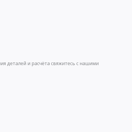
p
a
p
m
ия деталей и расчёта свяжитесь с нашими