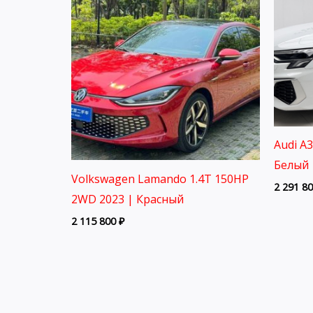
Audi A
Белый 
Volkswagen Lamando 1.4T 150HP
2 291 8
2WD 2023 | Красный
2 115 800
₽