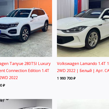
agen Tanyue 280TSI Luxury
Volkswagen Lamando 1.4T 
gent Connection Edition 1.4T
2WD 2022 | Белый | Арт. C
2WD 2022
1 993 700
₽
00
₽