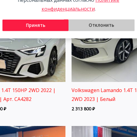
конфиденциальности
.
Принять
Отклонить
3 1.4T 150HP 2WD 2022 |
Volkswagen Lamando 1.4T 
| Арт. CA4282
2WD 2023 | Белый
00
₽
2 313 800
₽