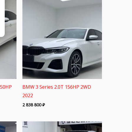
150HP
BMW 3 Series 2.0T 156HP 2WD
2022
2 838 800
₽