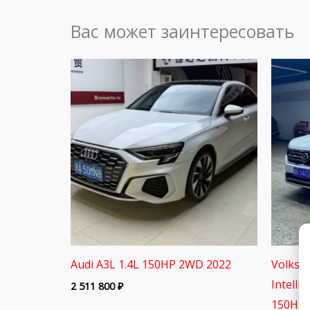
Вас может заинтересовать
Audi A3L 1.4L 150HP 2WD 2022
Volksw
Intelli
2 511 800
₽
150HP 