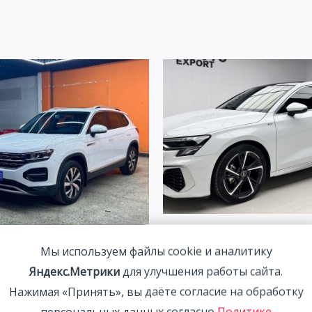
Audi A3 1.4T 150HP 2WD 202
Мы используем файлы cookie и аналитику
Белый | Арт. CA6456
agen Tanyue 280TSI Luxury
Яндекс.Метрики
для улучшения работы сайта.
2 291 800
₽
gent Connection Edition 1.4T
Нажимая «Принять», вы даёте согласие на обработку
2WD 2022
персональных данных согласно
Политике