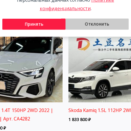
00
₽
конфиденциальности
.
Принять
Отклонить
3 1.4T 150HP 2WD 2022 |
Skoda Kamiq 1.5L 112HP 2W
| Арт. CA4282
1 833 800
₽
00
₽