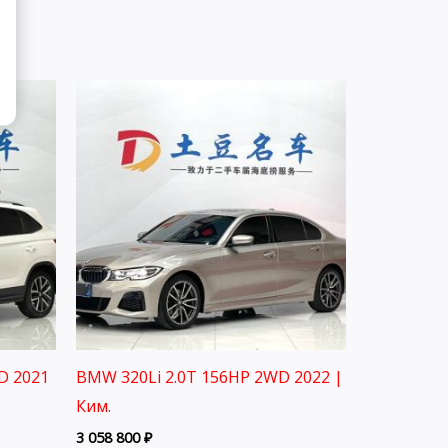
D 2021
BMW 320Li 2.0T 156HP 2WD 2022 |
Ким.
3 058 800
₽