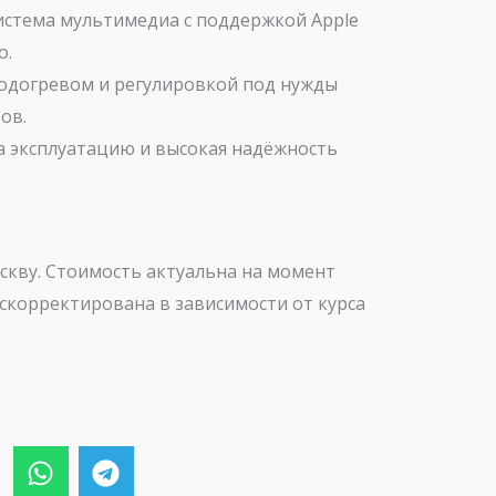
истема мультимедиа с поддержкой Apple
o.
подогревом и регулировкой под нужды
ов.
а эксплуатацию и высокая надёжность
скву. Стоимость актуальна на момент
скорректирована в зависимости от курса
W
T
h
e