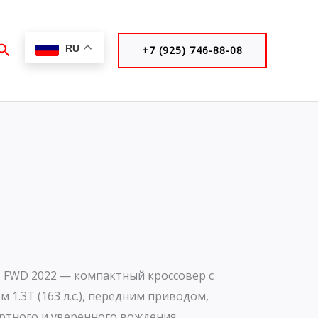
Поиск
RU
+7 (925) 746-88-08
T FWD 2022 — компактный кроссовер с
1.3T (163 л.с.), передним приводом,
ртного и уверенного вождения.