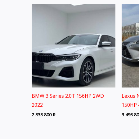
BMW 3 Series 2.0T 156HP 2WD
Lexus N
2022
150HP 
2 838 800
₽
3 498 8