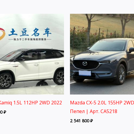
Kamiq 1.5L 112HP 2WD 2022
Mazda CX-5 2.0L 155HP 2WD
Пепел | Арт. CA5218
00
₽
2 541 800
₽