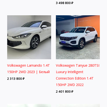
3 498 800
₽
Volkswagen Lamando 1.4T
Volkswagen Tanyue 280TSI
150HP 2WD 2023 | Белый
Luxury Intelligent
Connection Edition 1.4T
2 313 800
₽
150HP 2WD 2022
2 401 800
₽