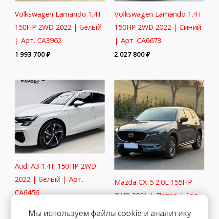
Volkswagen Lamando 1.4T
Volkswagen Lamando 1.4T
150HP 2WD 2022 | Белый
150HP 2WD 2022 | Синий
| Арт. CA3962
| Арт. CA6673
1 993 700
₽
2 027 800
₽
Audi A3 1.4T 150HP 2WD
2022 | Белый | Арт.
Mazda CX-5 2.0L 155HP
CA6456
2WD 2021 | Пепел | Арт.
2 291 800
₽
CA5218
Мы используем файлы cookie и аналитику