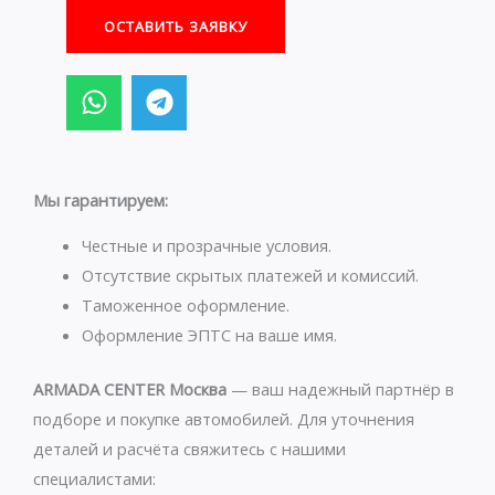
ОСТАВИТЬ ЗАЯВКУ
W
T
h
e
a
l
t
e
s
g
Мы гарантируем:
a
r
p
a
Честные и прозрачные условия.
p
m
Отсутствие скрытых платежей и комиссий.
Таможенное оформление.
Оформление ЭПТС на ваше имя.
ARMADA CENTER Москва
— ваш надежный партнёр в
подборе и покупке автомобилей. Для уточнения
деталей и расчёта свяжитесь с нашими
специалистами: