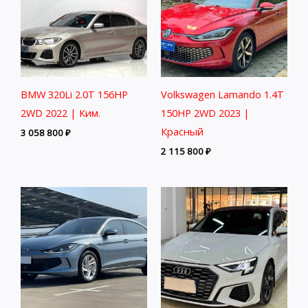
BMW 320Li 2.0T 156HP
Volkswagen Lamando 1.4T
2WD 2022 | Ким.
150HP 2WD 2023 |
Красный
3 058 800
₽
2 115 800
₽