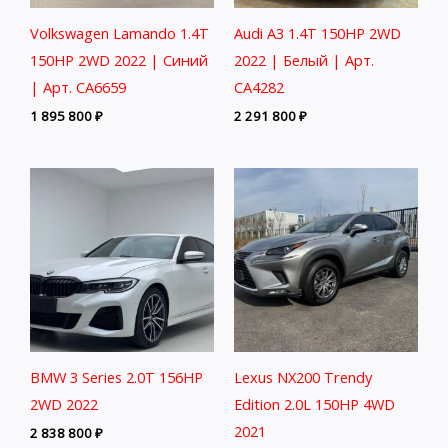
Volkswagen Lamando 1.4T
Audi A3 1.4T 150HP 2WD
150HP 2WD 2022 | Синий
2022 | Белый | Арт.
| Арт. CA6659
CA4282
1 895 800
₽
2 291 800
₽
BMW 3 Series 2.0T 156HP
Lexus NX200 Trendy
2WD 2022
Edition 2.0L 150HP 4WD
2021
2 838 800
₽