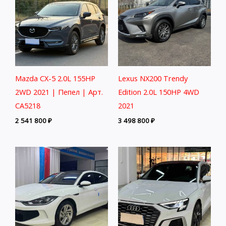
Mazda CX-5 2.0L 155HP
Lexus NX200 Trendy
2WD 2021 | Пепел | Арт.
Edition 2.0L 150HP 4WD
CA5218
2021
2 541 800
₽
3 498 800
₽