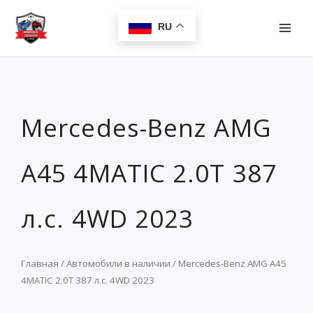
Перейти
MAI
к
RU
MEN
содержимому
Mercedes-Benz AMG
A45 4MATIC 2.0T 387
л.с. 4WD 2023
Главная
/
Автомобили в наличии
/ Mercedes-Benz AMG A45
4MATIC 2.0T 387 л.с. 4WD 2023