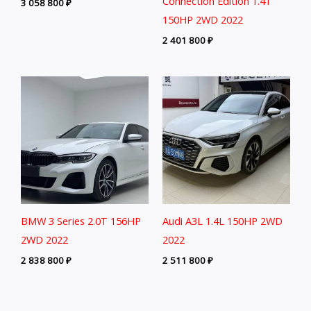
Connection Edition 1.4T
3 058 800
₽
150HP 2WD 2022
2 401 800
₽
BMW 3 Series 2.0T 156HP
Audi A3L 1.4L 150HP 2WD
2WD 2022
2022
2 838 800
₽
2 511 800
₽