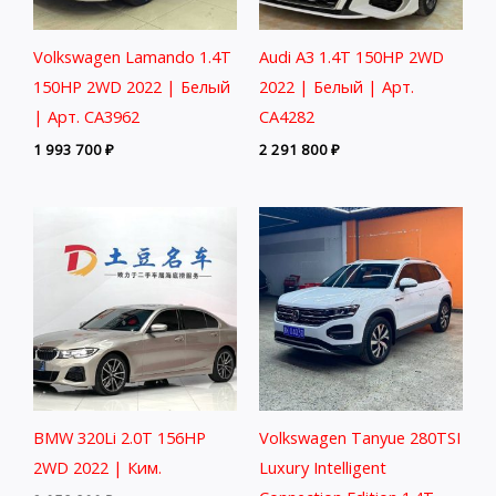
Volkswagen Lamando 1.4T
Audi A3 1.4T 150HP 2WD
150HP 2WD 2022 | Белый
2022 | Белый | Арт.
| Арт. CA3962
CA4282
1 993 700
₽
2 291 800
₽
BMW 320Li 2.0T 156HP
Volkswagen Tanyue 280TSI
2WD 2022 | Ким.
Luxury Intelligent