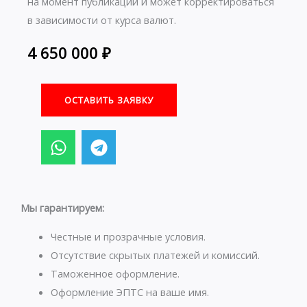
на момент публикации и может корректироваться
в зависимости от курса валют.
4 650 000
₽
ОСТАВИТЬ ЗАЯВКУ
W
T
h
e
a
l
t
e
s
g
Мы гарантируем:
a
r
p
a
Честные и прозрачные условия.
p
m
Отсутствие скрытых платежей и комиссий.
Таможенное оформление.
Оформление ЭПТС на ваше имя.