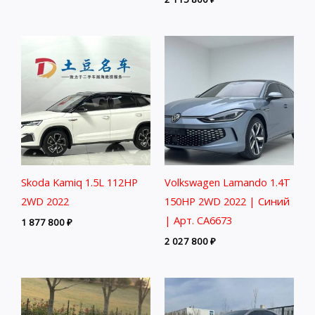
Skoda Kamiq 1.5L 112HP
Volkswagen Lamando 1.4T
2WD 2022
150HP 2WD 2022 | Синий
| Арт. CA6673
1 877 800
₽
2 027 800
₽