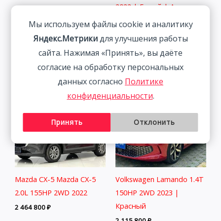
2022 | Белый | Арт.
Volkswagen Lamando 1.4T
CA6456
150HP 2WD 2022 | Синий
Мы используем файлы cookie и аналитику
2 291 800
₽
| Арт. CA6659
Яндекс.Метрики
для улучшения работы
1 895 800
₽
сайта. Нажимая «Принять», вы даёте
согласие на обработку персональных
данных согласно
Политике
конфиденциальности
.
Принять
Отклонить
Mazda CX-5 Mazda CX-5
Volkswagen Lamando 1.4T
2.0L 155HP 2WD 2022
150HP 2WD 2023 |
Красный
2 464 800
₽
2 115 800
₽