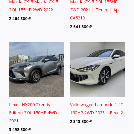
Mazda CX-5 Mazda CX-5
Mazda CX-5 2.0L 155HP
2.0L 155HP 2WD 2022
2WD 2021 | Пепел | Арт.
CA5218
2 464 800
₽
2 541 800
₽
Lexus NX200 Trendy
Volkswagen Lamando 1.4T
Edition 2.0L 150HP 4WD
150HP 2WD 2023 | Белый
2021
2 313 800
₽
3 498 800
₽