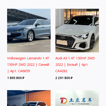
Volkswagen Lamando 1.4T
Audi A3 1.4T 150HP 2WD
150HP 2WD 2022 | Синий
2022 | Белый | Арт.
| Арт. CA6659
CA4282
1 895 800
₽
2 291 800
₽