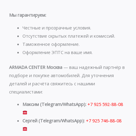
t
e
s
g
Мы гарантируем:
a
r
p
a
Честные и прозрачные условия.
p
m
Отсутствие скрытых платежей и комиссий.
Таможенное оформление.
Оформление ЭПТС на ваше имя.
ARMADA CENTER Москва
— ваш надежный партнёр в
подборе и покупке автомобилей. Для уточнения
деталей и расчёта свяжитесь с нашими
специалистами:
Максим (Telegram/WhatsApp):
+7 925 592-88-08
Сергей (Telegram/WhatsApp):
+7 925 746-88-08