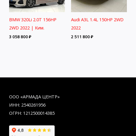
BMW 320Li 2.0T 156HP
Audi A3L 1.4L 150HP 2WD
2WD 2022 | Ким.
2022
3 058 800
₽
2 511 800
₽
ООО «АРМАДА ЦЕНТР»
ИНН: 2540261956
ОГРН: 1212500014385