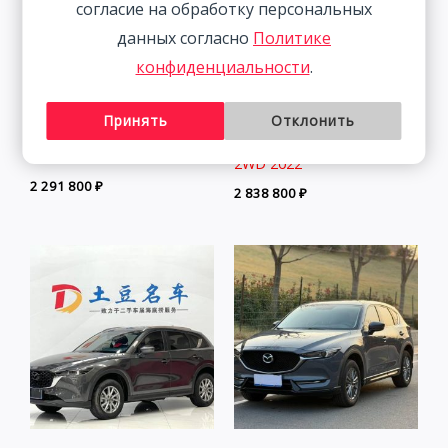
согласие на обработку персональных
данных согласно
Политике
конфиденциальности
.
Audi A3 1.4T 150HP 2WD
Принять
Отклонить
2022 | Белый | Арт.
BMW 3 Series 2.0T 156HP
CA6456
2WD 2022
2 291 800
₽
2 838 800
₽