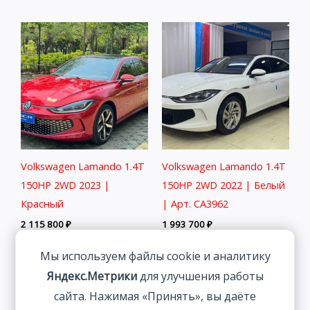
Volkswagen Lamando 1.4T
Volkswagen Lamando 1.4T
150HP 2WD 2023 |
150HP 2WD 2022 | Белый
Красный
| Арт. CA3962
2 115 800
₽
1 993 700
₽
Мы используем файлы cookie и аналитику
Яндекс.Метрики
для улучшения работы
сайта. Нажимая «Принять», вы даёте