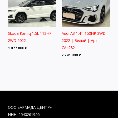
Skoda Kamiq 1.5L 112HP
Audi A3 1.4T 150HP 2WD
2WD 2022
2022 | Белый | Арт.
CA4282
1 877 800
₽
2 291 800
₽
ООО «АРМАДА ЦЕНТР»
ИНН: 2540261956