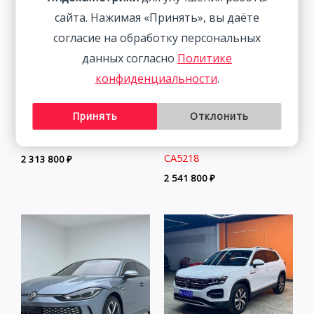
сайта. Нажимая «Принять», вы даёте
согласие на обработку персональных
данных согласно
Политике
конфиденциальности
.
Принять
Отклонить
Volkswagen Lamando 1.4T
Mazda CX-5 2.0L 155HP
150HP 2WD 2023 | Белый
2WD 2021 | Пепел | Арт.
CA5218
2 313 800
₽
2 541 800
₽