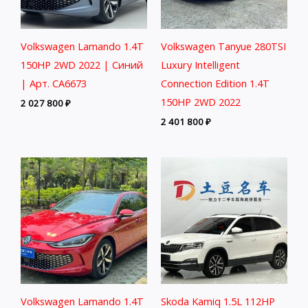
Volkswagen Lamando 1.4T
Volkswagen Tanyue 280TSI
150HP 2WD 2022 | Синий
Luxury Intelligent
| Арт. CA6673
Connection Edition 1.4T
150HP 2WD 2022
2 027 800
₽
2 401 800
₽
Volkswagen Lamando 1.4T
Skoda Kamiq 1.5L 112HP