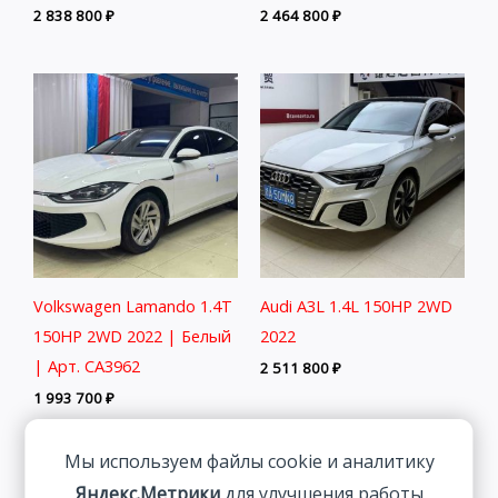
2 838 800
₽
2 464 800
₽
Volkswagen Lamando 1.4T
Audi A3L 1.4L 150HP 2WD
150HP 2WD 2022 | Белый
2022
| Арт. CA3962
2 511 800
₽
1 993 700
₽
Мы используем файлы cookie и аналитику
Яндекс.Метрики
для улучшения работы