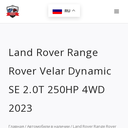
Перейти
MAI
к
RU
MEN
содержимому
Land Rover Range
Rover Velar Dynamic
SE 2.0T 250HP 4WD
2023
Главная
/
Автомобили в наличии
/ Land Rover Range Rover