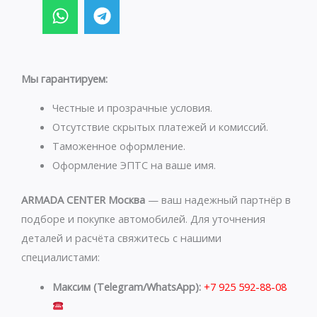
W
T
h
e
a
l
t
e
s
g
Мы гарантируем:
a
r
p
a
Честные и прозрачные условия.
p
m
Отсутствие скрытых платежей и комиссий.
Таможенное оформление.
Оформление ЭПТС на ваше имя.
ARMADA CENTER Москва
— ваш надежный партнёр в
подборе и покупке автомобилей. Для уточнения
деталей и расчёта свяжитесь с нашими
специалистами:
Максим (Telegram/WhatsApp):
+7 925 592-88-08