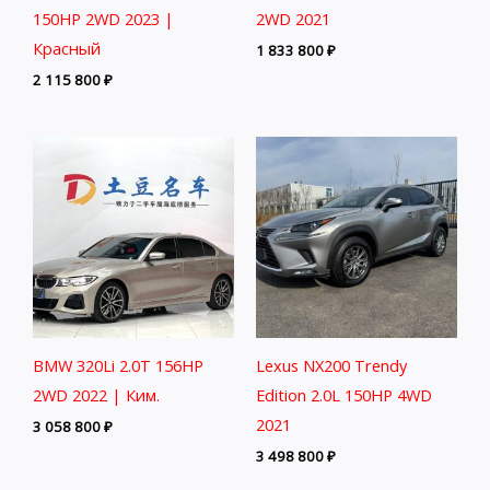
150HP 2WD 2023 |
2WD 2021
Красный
1 833 800
₽
2 115 800
₽
BMW 320Li 2.0T 156HP
Lexus NX200 Trendy
2WD 2022 | Ким.
Edition 2.0L 150HP 4WD
2021
3 058 800
₽
3 498 800
₽