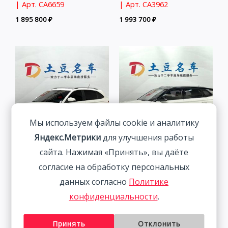
| Арт. CA6659
| Арт. CA3962
1 895 800
₽
1 993 700
₽
Мы используем файлы cookie и аналитику
Яндекс.Метрики
для улучшения работы
сайта. Нажимая «Принять», вы даёте
Skoda Kamiq 1.5L 112HP
Skoda Kamiq 1.5L 112HP
2WD 2021
2WD 2022
согласие на обработку персональных
данных согласно
Политике
1 833 800
₽
1 877 800
₽
конфиденциальности
.
Принять
Отклонить