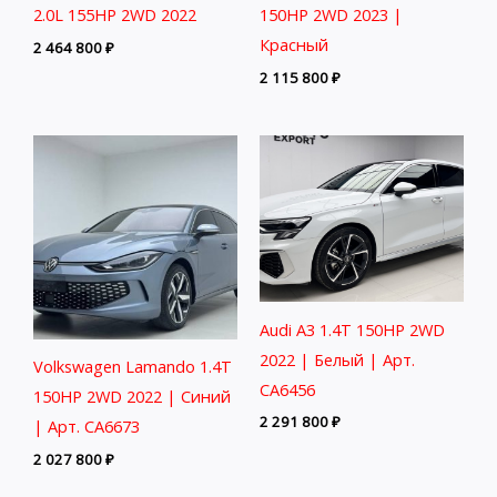
2.0L 155HP 2WD 2022
150HP 2WD 2023 |
Красный
2 464 800
₽
2 115 800
₽
Audi A3 1.4T 150HP 2WD
2022 | Белый | Арт.
Volkswagen Lamando 1.4T
CA6456
150HP 2WD 2022 | Синий
2 291 800
₽
| Арт. CA6673
2 027 800
₽