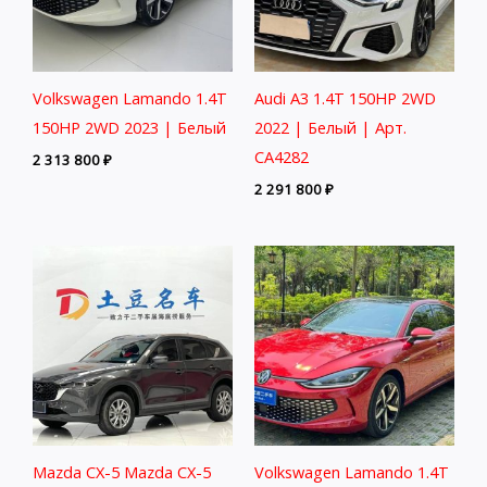
Volkswagen Lamando 1.4T
Audi A3 1.4T 150HP 2WD
150HP 2WD 2023 | Белый
2022 | Белый | Арт.
CA4282
2 313 800
₽
2 291 800
₽
Mazda CX-5 Mazda CX-5
Volkswagen Lamando 1.4T