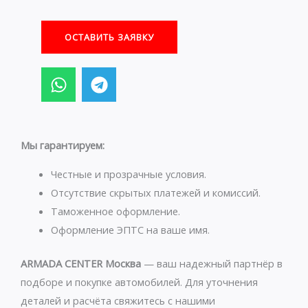
ОСТАВИТЬ ЗАЯВКУ
W
T
h
e
a
l
t
e
s
g
Мы гарантируем:
a
r
p
a
Честные и прозрачные условия.
p
m
Отсутствие скрытых платежей и комиссий.
Таможенное оформление.
Оформление ЭПТС на ваше имя.
ARMADA CENTER Москва
— ваш надежный партнёр в
подборе и покупке автомобилей. Для уточнения
деталей и расчёта свяжитесь с нашими