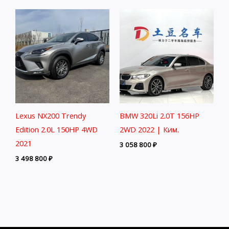
Lexus NX200 Trendy
BMW 320Li 2.0T 156HP
Edition 2.0L 150HP 4WD
2WD 2022 | Ким.
2021
3 058 800
₽
3 498 800
₽