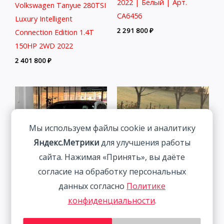
2022 | Белый | Арт.
Volkswagen Tanyue 280TSI
CA6456
Luxury Intelligent
2 291 800
₽
Connection Edition 1.4T
150HP 2WD 2022
2 401 800
₽
Мы используем файлы cookie и аналитику
Яндекс.Метрики
для улучшения работы
сайта. Нажимая «Принять», вы даёте
согласие на обработку персональных
данных согласно
Политике
Audi A3 1.4T 150HP 2WD
Mazda CX-5 2.0L 155HP
конфиденциальности
.
2022 | Белый | Арт.
2WD 2021 | Пепел | Арт.
CA4282
CA5218