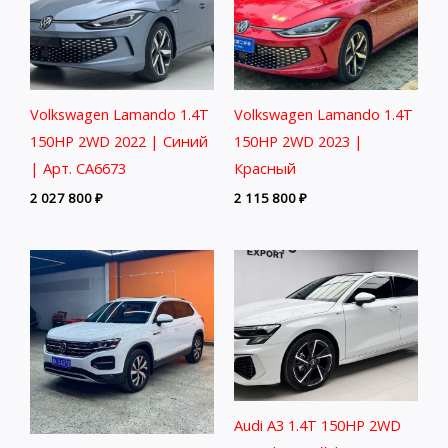
Volkswagen Lamando 1.4T
Volkswagen Lamando 1.4T
150HP 2WD 2022 | Синий
150HP 2WD 2023 |
| Арт. CA6673
Красный
2 027 800
₽
2 115 800
₽
Audi A3 1.4T 150HP 2WD