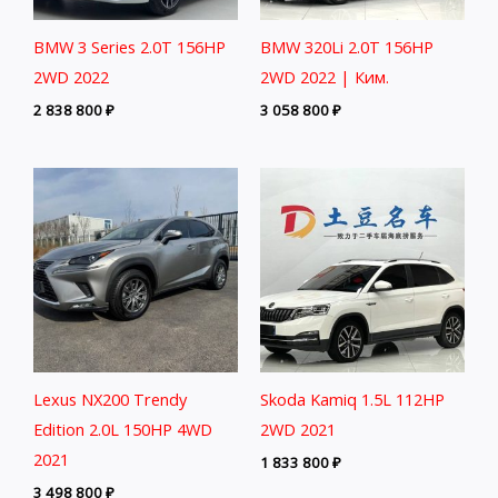
BMW 3 Series 2.0T 156HP
BMW 320Li 2.0T 156HP
2WD 2022
2WD 2022 | Ким.
2 838 800
₽
3 058 800
₽
Lexus NX200 Trendy
Skoda Kamiq 1.5L 112HP
Edition 2.0L 150HP 4WD
2WD 2021
2021
1 833 800
₽
3 498 800
₽