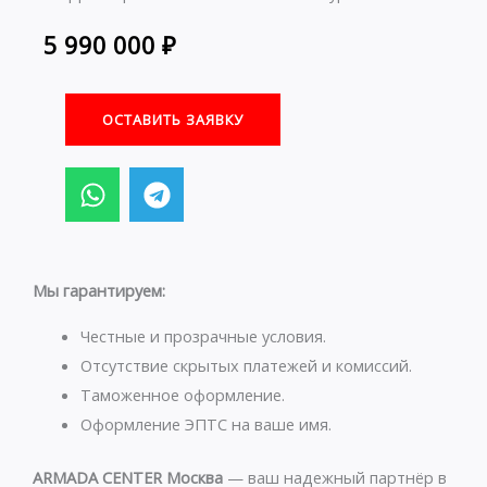
5 990 000
₽
ОСТАВИТЬ ЗАЯВКУ
W
T
h
e
a
l
t
e
s
g
Мы гарантируем:
a
r
p
a
Честные и прозрачные условия.
p
m
Отсутствие скрытых платежей и комиссий.
Таможенное оформление.
Оформление ЭПТС на ваше имя.
ARMADA CENTER Москва
— ваш надежный партнёр в