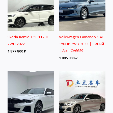
Skoda Kamiq 1.5L 112HP
Volkswagen Lamando 1.4T
2WD 2022
150HP 2WD 2022 | Синий
| Арт. CA6659
1 877 800
₽
1 895 800
₽