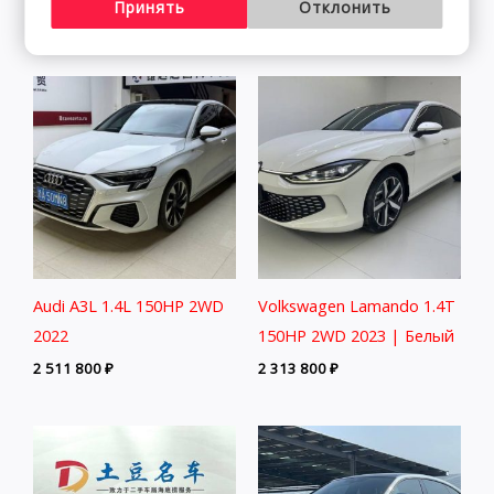
Принять
Отклонить
2 291 800
₽
2 541 800
₽
Audi A3L 1.4L 150HP 2WD
Volkswagen Lamando 1.4T
2022
150HP 2WD 2023 | Белый
2 511 800
₽
2 313 800
₽