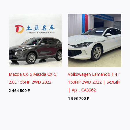
Mazda CX-5 Mazda CX-5
Volkswagen Lamando 1.4T
2.0L 155HP 2WD 2022
150HP 2WD 2022 | Белый
| Арт. CA3962
2 464 800
₽
1 993 700
₽