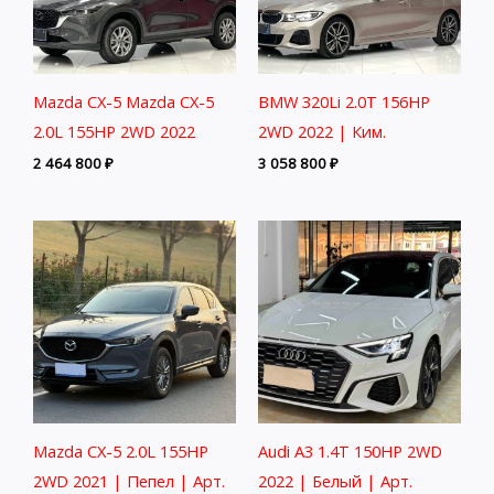
Mazda CX-5 Mazda CX-5
BMW 320Li 2.0T 156HP
2.0L 155HP 2WD 2022
2WD 2022 | Ким.
2 464 800
₽
3 058 800
₽
Mazda CX-5 2.0L 155HP
Audi A3 1.4T 150HP 2WD
2WD 2021 | Пепел | Арт.
2022 | Белый | Арт.