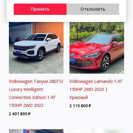
3 498 800
₽
Принять
Отклонить
Volkswagen Tanyue 280TSI
Volkswagen Lamando 1.4T
Luxury Intelligent
150HP 2WD 2023 |
Connection Edition 1.4T
Красный
150HP 2WD 2022
2 115 800
₽
2 401 800
₽