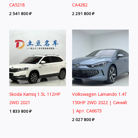
CA5218
CA4282
2 541 800
₽
2 291 800
₽
Skoda Kamiq 1.5L 112HP
Volkswagen Lamando 1.4T
2WD 2021
150HP 2WD 2022 | Синий
| Арт. CA6673
1 833 800
₽
2 027 800
₽