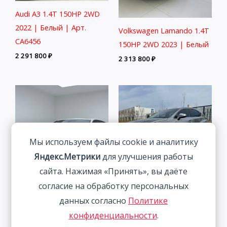
Audi A3 1.4T 150HP 2WD
2022 | Белый | Арт.
Volkswagen Lamando 1.4T
CA6456
150HP 2WD 2023 | Белый
2 291 800
₽
2 313 800
₽
Мы используем файлы cookie и аналитику
Яндекс.Метрики
для улучшения работы
сайта. Нажимая «Принять», вы даёте
согласие на обработку персональных
BMW 3 Series 2.0T 156HP
Lexus NX200 Trendy
данных согласно
Политике
2WD 2022
Edition 2.0L 150HP 4WD
конфиденциальности
.
2021
2 838 800
₽