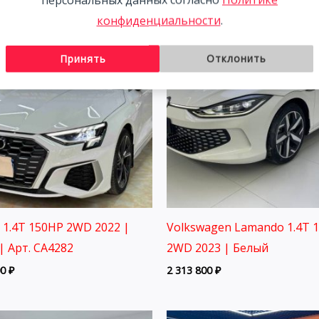
конфиденциальности
.
Принять
Отклонить
3 1.4T 150HP 2WD 2022 |
Volkswagen Lamando 1.4T 
| Арт. CA4282
2WD 2023 | Белый
00
₽
2 313 800
₽