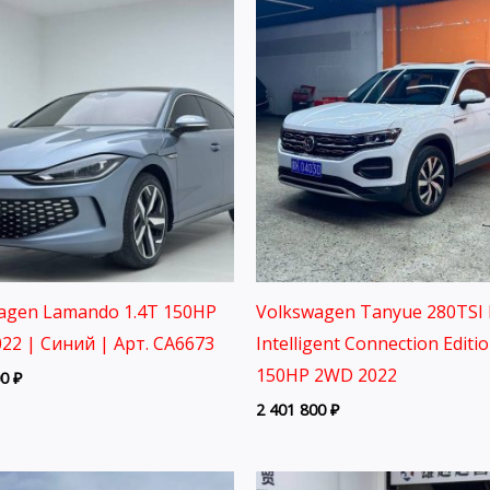
agen Lamando 1.4T 150HP
Volkswagen Tanyue 280TSI 
22 | Синий | Арт. CA6673
Intelligent Connection Editi
150HP 2WD 2022
00
₽
2 401 800
₽