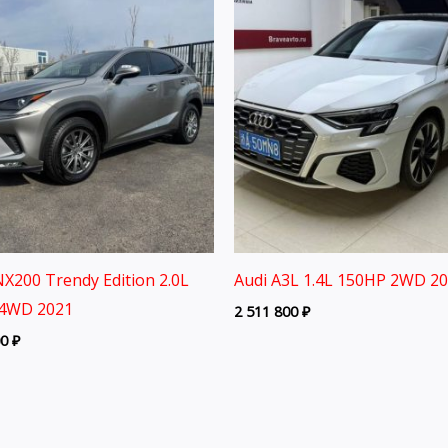
X200 Trendy Edition 2.0L
Audi A3L 1.4L 150HP 2WD 2
4WD 2021
2 511 800
₽
00
₽