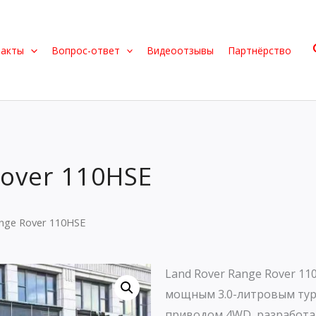
такты
Вопрос-ответ
Видеоотзывы
Партнёрство
Rover 110HSE
ange Rover 110HSE
Land Rover Range Rover 1
мощным 3.0-литровым турб
приводом 4WD, разработа