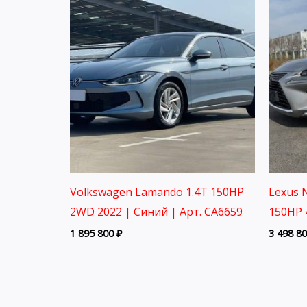
Volkswagen Lamando 1.4T 150HP
Lexus N
2WD 2022 | Синий | Арт. CA6659
150HP 
1 895 800
₽
3 498 8