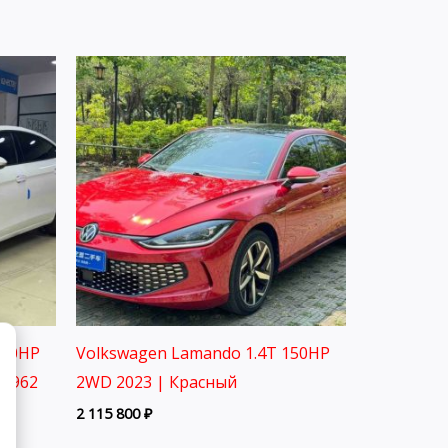
150HP
Volkswagen Lamando 1.4T 150HP
A3962
2WD 2023 | Красный
2 115 800
₽