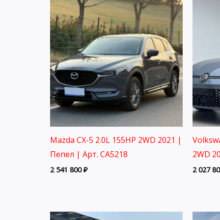
Mazda CX-5 2.0L 155HP 2WD 2021 |
Volksw
Пепел | Арт. CA5218
2WD 20
2 541 800
₽
2 027 8