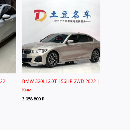
022
BMW 320Li 2.0T 156HP 2WD 2022 |
Ким.
3 058 800
₽