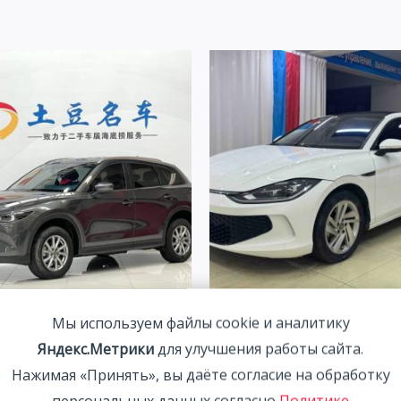
CX-5 Mazda CX-5 2.0L 155HP
Volkswagen Lamando 1.4T 
Мы используем файлы cookie и аналитику
022
2WD 2022 | Белый | Арт. C
Яндекс.Метрики
для улучшения работы сайта.
00
₽
1 993 700
₽
Нажимая «Принять», вы даёте согласие на обработку
персональных данных согласно
Политике