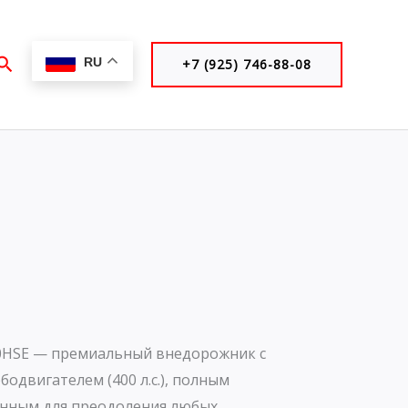
Поиск
RU
+7 (925) 746-88-08
10HSE — премиальный внедорожник с
одвигателем (400 л.с.), полным
нным для преодоления любых