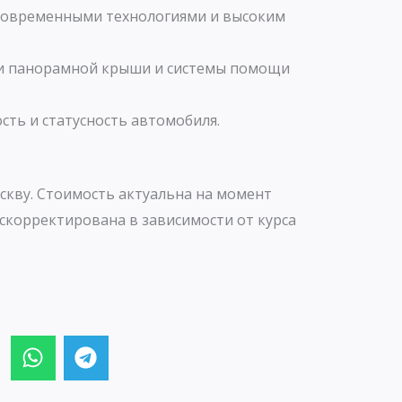
 современными технологиями и высоким
и панорамной крыши и системы помощи
сть и статусность автомобиля.
скву. Стоимость актуальна на момент
скорректирована в зависимости от курса
W
T
h
e
a
l