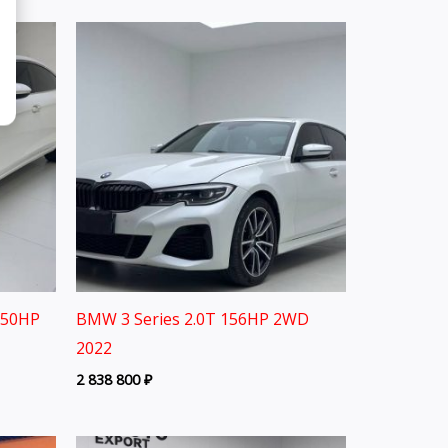
150HP
BMW 3 Series 2.0T 156HP 2WD
2022
2 838 800
₽