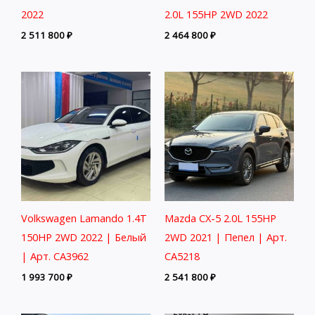
2022
2.0L 155HP 2WD 2022
2 511 800
₽
2 464 800
₽
Volkswagen Lamando 1.4T
Mazda CX-5 2.0L 155HP
150HP 2WD 2022 | Белый
2WD 2021 | Пепел | Арт.
| Арт. CA3962
CA5218
1 993 700
₽
2 541 800
₽