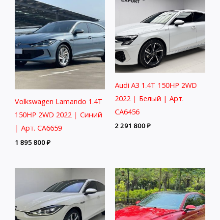
Audi A3 1.4T 150HP 2WD
2022 | Белый | Арт.
Volkswagen Lamando 1.4T
CA6456
150HP 2WD 2022 | Синий
2 291 800
₽
| Арт. CA6659
1 895 800
₽