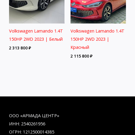
Volkswagen Lamando 1.4T
Volkswagen Lamando 1.4T
150HP 2WD 2023 | Белый
150HP 2WD 2023 |
Красный
2 313 800
₽
2 115 800
₽
ООО «АРМАДА ЦЕНТР»
ИНН: 2540261956
ОГРН: 1212500014385