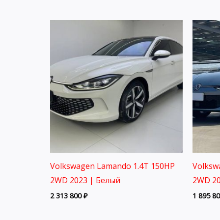
Volkswagen Lamando 1.4T 150HP
Volksw
2WD 2023 | Белый
2WD 20
2 313 800
₽
1 895 8