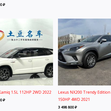
00
₽
Kamiq 1.5L 112HP 2WD 2022
Lexus NX200 Trendy Edition 
150HP 4WD 2021
00
₽
3 498 800
₽