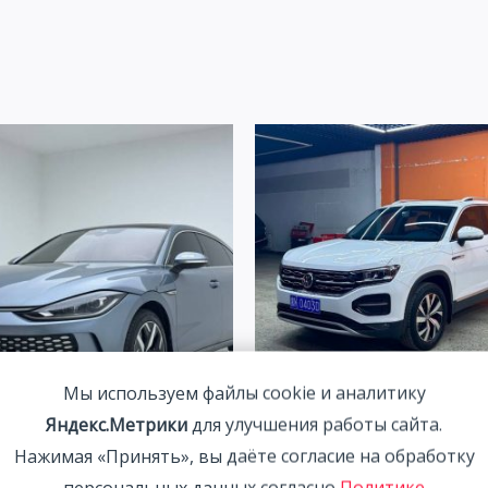
Мы используем файлы cookie и аналитику
Яндекс.Метрики
для улучшения работы сайта.
agen Lamando 1.4T 150HP
Volkswagen Tanyue 280TSI 
Нажимая «Принять», вы даёте согласие на обработку
22 | Синий | Арт. CA6673
Intelligent Connection Editi
персональных данных согласно
Политике