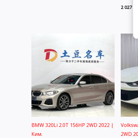
2 027 8
BMW 320Li 2.0T 156HP 2WD 2022 |
Volksw
Ким.
2WD 20