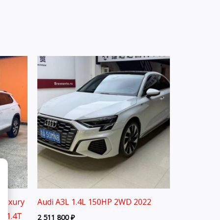
Luxury
Audi A3L 1.4L 150HP 2WD 2022
on 1.4T
2 511 800
₽