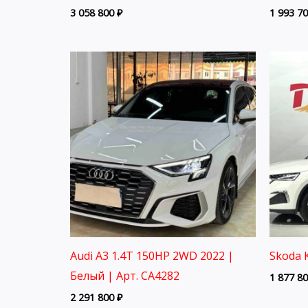
3 058 800
₽
1 993 7
Audi A3 1.4T 150HP 2WD 2022 |
Skoda 
Белый | Арт. CA4282
1 877 8
2 291 800
₽