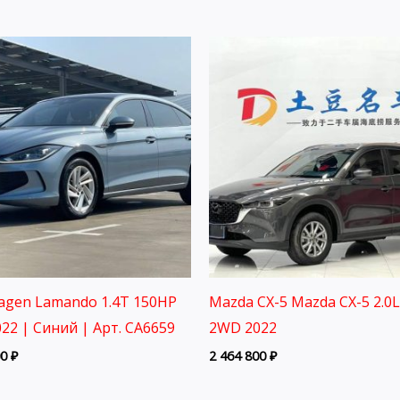
agen Lamando 1.4T 150HP
Mazda CX-5 Mazda CX-5 2.0
22 | Синий | Арт. CA6659
2WD 2022
00
₽
2 464 800
₽