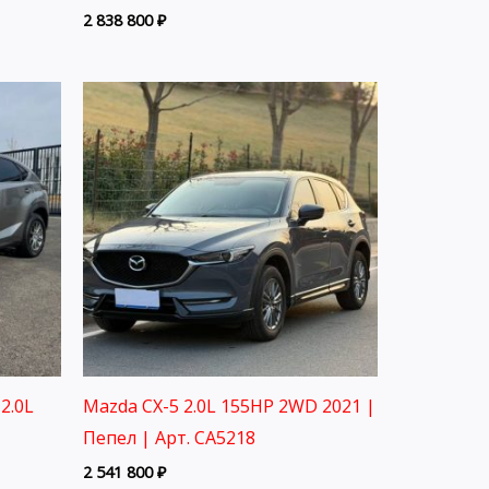
2 838 800
₽
2.0L
Mazda CX-5 2.0L 155HP 2WD 2021 |
Пепел | Арт. CA5218
2 541 800
₽