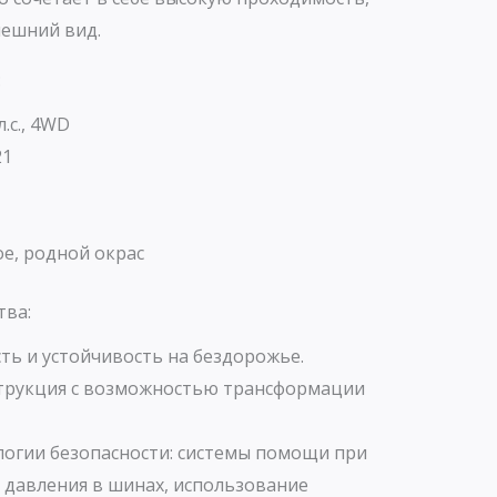
нешний вид.
:
л.с., 4WD
21
е, родной окрас
тва:
ть и устойчивость на бездорожье.
трукция с возможностью трансформации
огии безопасности: системы помощи при
 давления в шинах, использование