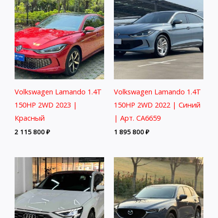
Volkswagen Lamando 1.4T
Volkswagen Lamando 1.4T
150HP 2WD 2023 |
150HP 2WD 2022 | Синий
Красный
| Арт. CA6659
2 115 800
₽
1 895 800
₽