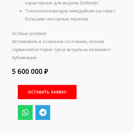
характерные для модели Defender.
Технологичная мультимедийная система с
большим сенсорным экраном.
Особые условия:
Автомобиль в отличном состоянии, полная
сервисная история. Цена актуальна на момент
публикации.
5 600 000
₽
ОСТАВИТЬ ЗАЯВКУ
W
T
h
e
a
l
t
e