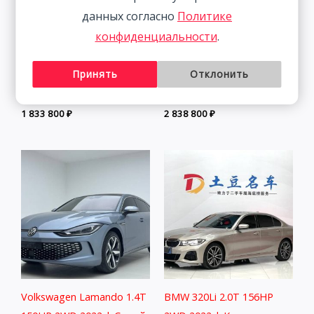
данных согласно
Политике
конфиденциальности
.
Skoda Kamiq 1.5L 112HP
BMW 3 Series 2.0T 156HP
Принять
Отклонить
2WD 2021
2WD 2022
1 833 800
₽
2 838 800
₽
Volkswagen Lamando 1.4T
BMW 320Li 2.0T 156HP