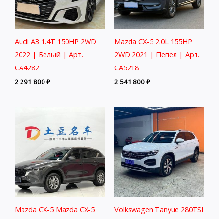
Audi A3 1.4T 150HP 2WD
Mazda CX-5 2.0L 155HP
2022 | Белый | Арт.
2WD 2021 | Пепел | Арт.
CA4282
CA5218
2 291 800
₽
2 541 800
₽
Mazda CX-5 Mazda CX-5
Volkswagen Tanyue 280TSI