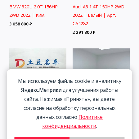
BMW 320Li 2.0T 156HP
Audi A3 1.4T 150HP 2WD
2WD 2022 | Ким.
2022 | Белый | Арт.
CA4282
3 058 800
₽
2 291 800
₽
Мы используем файлы cookie и аналитику
Яндекс.Метрики
для улучшения работы
сайта. Нажимая «Принять», вы даёте
согласие на обработку персональных
Skoda Kamiq 1.5L 112HP
BMW 3 Series 2.0T 156HP
данных согласно
Политике
2WD 2021
2WD 2022
конфиденциальности
.
1 833 800
₽
2 838 800
₽