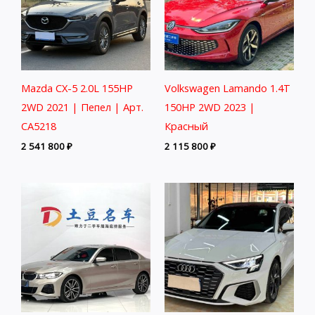
Mazda CX-5 2.0L 155HP
Volkswagen Lamando 1.4T
2WD 2021 | Пепел | Арт.
150HP 2WD 2023 |
CA5218
Красный
2 541 800
₽
2 115 800
₽