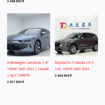
3 498 800
₽
Volkswagen Lamando 1.4T
Mazda CX-5 Mazda CX-5
150HP 2WD 2022 | Синий
2.0L 155HP 2WD 2022
| Арт. CA6673
2 464 800
₽
2 027 800
₽