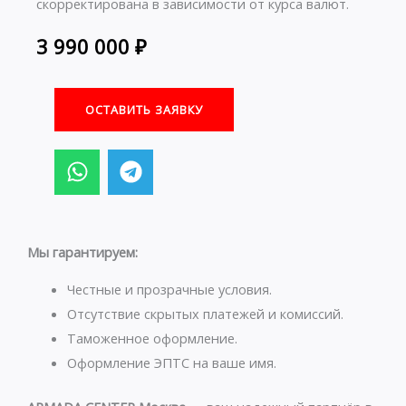
скорректирована в зависимости от курса валют.
3 990 000
₽
ОСТАВИТЬ ЗАЯВКУ
W
T
h
e
a
l
t
e
s
g
Мы гарантируем:
a
r
p
a
Честные и прозрачные условия.
p
m
Отсутствие скрытых платежей и комиссий.
Таможенное оформление.
Оформление ЭПТС на ваше имя.