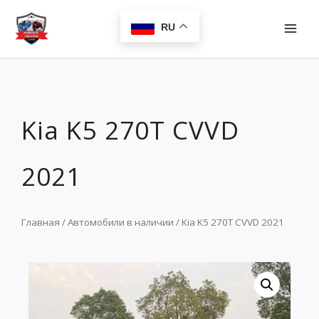
Перейти
MAI
к
RU
MEN
содержимому
Kia K5 270T CVVD
2021
Главная
/
Автомобили в наличии
/ Kia K5 270T CVVD 2021