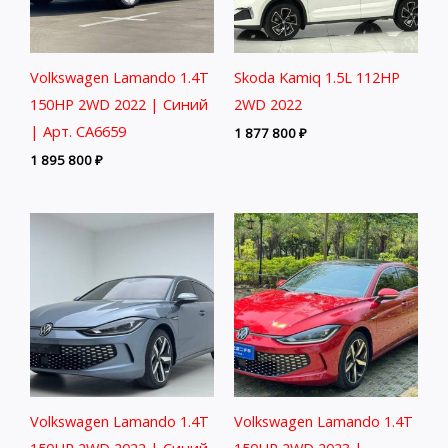
Volkswagen Lamando 1.4T
Skoda Kamiq 1.5L 112HP
150HP 2WD 2022 | Синий
2WD 2022
| Арт. CA6659
1 877 800
₽
1 895 800
₽
Volkswagen Lamando 1.4T
Volkswagen Lamando 1.4T