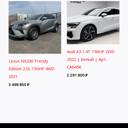
Audi A3 1.4T 150HP 2WD
2022 | Белый | Арт.
Lexus NX200 Trendy
CA6456
Edition 2.0L 150HP 4WD
2 291 800
₽
2021
3 498 800
₽