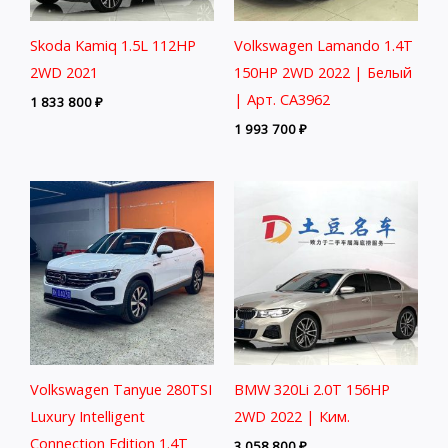
Skoda Kamiq 1.5L 112HP
Volkswagen Lamando 1.4T
2WD 2021
150HP 2WD 2022 | Белый
| Арт. CA3962
1 833 800
₽
1 993 700
₽
Volkswagen Tanyue 280TSI
BMW 320Li 2.0T 156HP
Luxury Intelligent
2WD 2022 | Ким.
Connection Edition 1.4T
3 058 800
₽