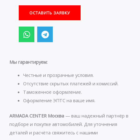
ОСТАВИТЬ ЗАЯВКУ
W
T
h
e
a
l
t
e
s
g
Мы гарантируем:
a
r
p
a
Честные и прозрачные условия.
p
m
Отсутствие скрытых платежей и комиссий.
Таможенное оформление.
Оформление ЭПТС на ваше имя.
ARMADA CENTER Москва
— ваш надежный партнёр в
подборе и покупке автомобилей. Для уточнения
деталей и расчёта свяжитесь с нашими