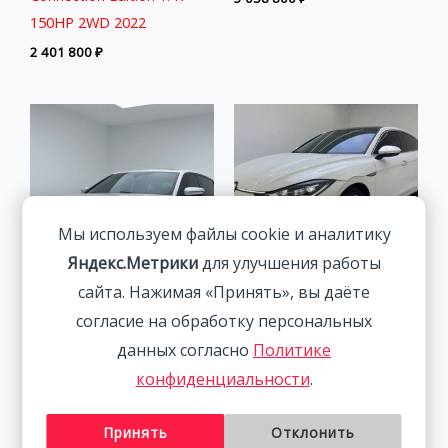
150HP 2WD 2022
2 401 800
₽
Мы используем файлы cookie и аналитику
Яндекс.Метрики
для улучшения работы
сайта. Нажимая «Принять», вы даёте
BMW 3 Series 2.0T 156HP
Volkswagen Lamando 1.4T
согласие на обработку персональных
2WD 2022
150HP 2WD 2023 | Белый
данных согласно
Политике
2 838 800
₽
2 313 800
₽
конфиденциальности
.
Принять
Отклонить