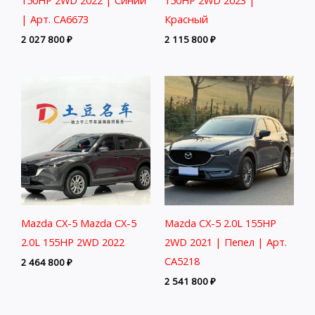
150HP 2WD 2022 | Синий
150HP 2WD 2023 |
| Арт. CA6673
Красный
2 027 800
₽
2 115 800
₽
Mazda CX-5 Mazda CX-5
Mazda CX-5 2.0L 155HP
2.0L 155HP 2WD 2022
2WD 2021 | Пепел | Арт.
CA5218
2 464 800
₽
2 541 800
₽