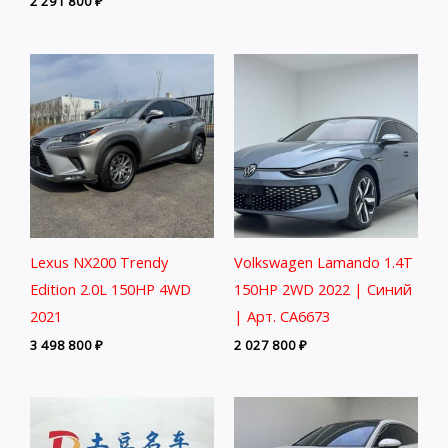
2 291 800
₽
Lexus NX200 Trendy
Volkswagen Lamando 1.4T
Edition 2.0L 150HP 4WD
150HP 2WD 2022 | Синий
2021
| Арт. CA6673
3 498 800
₽
2 027 800
₽