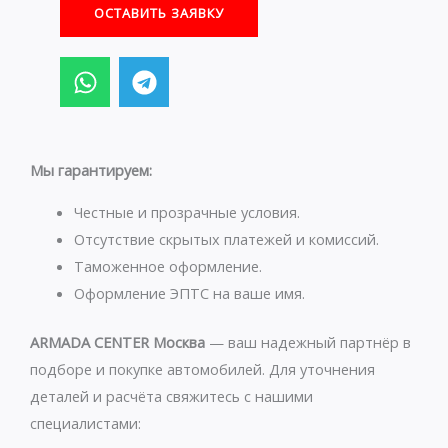
ОСТАВИТЬ ЗАЯВКУ
W
T
h
e
a
l
t
e
s
g
Мы гарантируем:
a
r
p
a
Честные и прозрачные условия.
p
m
Отсутствие скрытых платежей и комиссий.
Таможенное оформление.
Оформление ЭПТС на ваше имя.
ARMADA CENTER Москва
— ваш надежный партнёр в
подборе и покупке автомобилей. Для уточнения
деталей и расчёта свяжитесь с нашими
специалистами: