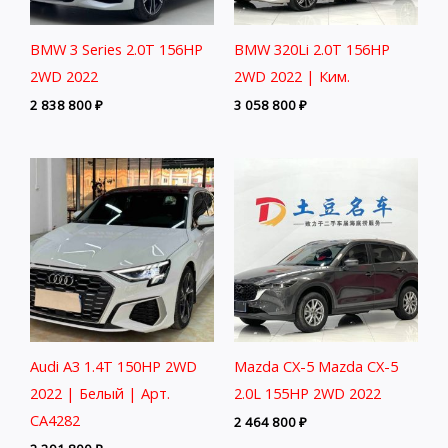
BMW 3 Series 2.0T 156HP
BMW 320Li 2.0T 156HP
2WD 2022
2WD 2022 | Ким.
2 838 800
₽
3 058 800
₽
Audi A3 1.4T 150HP 2WD
Mazda CX-5 Mazda CX-5
2022 | Белый | Арт.
2.0L 155HP 2WD 2022
CA4282
2 464 800
₽