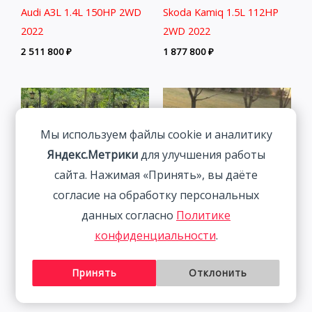
Audi A3L 1.4L 150HP 2WD
Skoda Kamiq 1.5L 112HP
2022
2WD 2022
2 511 800
₽
1 877 800
₽
Мы используем файлы cookie и аналитику
Яндекс.Метрики
для улучшения работы
сайта. Нажимая «Принять», вы даёте
согласие на обработку персональных
данных согласно
Политике
Volkswagen Lamando 1.4T
Mazda CX-5 2.0L 155HP
конфиденциальности
.
150HP 2WD 2023 |
2WD 2021 | Пепел | Арт.
Красный
CA5218
Принять
Отклонить
2 115 800
₽
2 541 800
₽