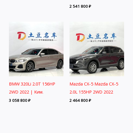
2 541 800
₽
BMW 320Li 2.0T 156HP
Mazda CX-5 Mazda CX-5
2WD 2022 | Ким.
2.0L 155HP 2WD 2022
3 058 800
₽
2 464 800
₽