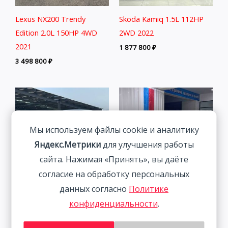
Lexus NX200 Trendy
Skoda Kamiq 1.5L 112HP
Edition 2.0L 150HP 4WD
2WD 2022
2021
1 877 800
₽
3 498 800
₽
Мы используем файлы cookie и аналитику
Яндекс.Метрики
для улучшения работы
сайта. Нажимая «Принять», вы даёте
согласие на обработку персональных
данных согласно
Политике
Volkswagen Lamando 1.4T
Volkswagen Lamando 1.4T
конфиденциальности
.
150HP 2WD 2022 | Синий
150HP 2WD 2022 | Белый
| Арт. CA6659
| Арт. CA3962