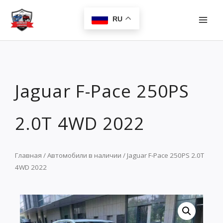
Перейти
MAI
к
RU
MEN
содержимому
Jaguar F-Pace 250PS
2.0T 4WD 2022
Главная
/
Автомобили в наличии
/ Jaguar F-Pace 250PS 2.0T
4WD 2022