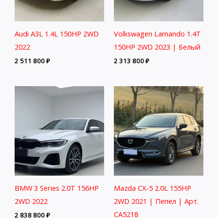
Audi A3L 1.4L 150HP 2WD
Volkswagen Lamando 1.4T
2022
150HP 2WD 2023 | Белый
2 511 800
₽
2 313 800
₽
BMW 3 Series 2.0T 156HP
Mazda CX-5 2.0L 155HP
2WD 2022
2WD 2021 | Пепел | Арт.
CA5218
2 838 800
₽