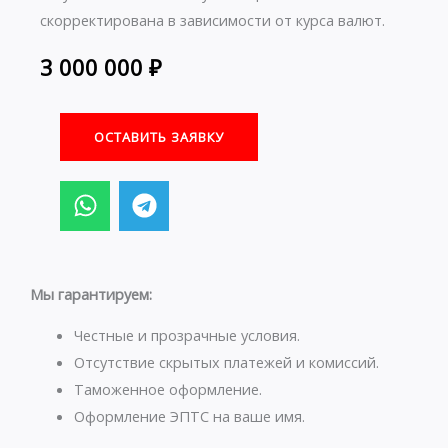
скорректирована в зависимости от курса валют.
3 000 000
₽
ОСТАВИТЬ ЗАЯВКУ
W
T
h
e
a
l
t
e
s
g
Мы гарантируем:
a
r
p
a
Честные и прозрачные условия.
p
m
Отсутствие скрытых платежей и комиссий.
Таможенное оформление.
Оформление ЭПТС на ваше имя.