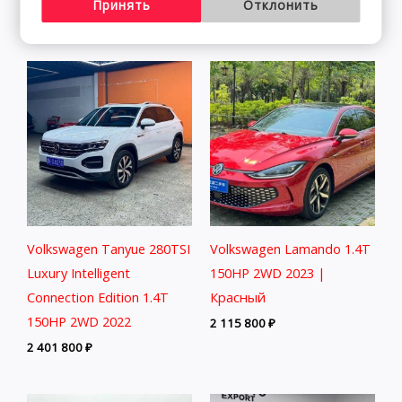
Принять
Отклонить
1 895 800
₽
1 993 700
₽
Volkswagen Tanyue 280TSI
Volkswagen Lamando 1.4T
Luxury Intelligent
150HP 2WD 2023 |
Connection Edition 1.4T
Красный
150HP 2WD 2022
2 115 800
₽
2 401 800
₽