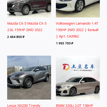
Mazda CX-5 Mazda CX-5
Volkswagen Lamando 1.4T
2.0L 155HP 2WD 2022
150HP 2WD 2022 | Белый
| Арт. CA3962
2 464 800
₽
1 993 700
₽
Lexus NX200 Trendy
BMW 320Li 2.0T 156HP