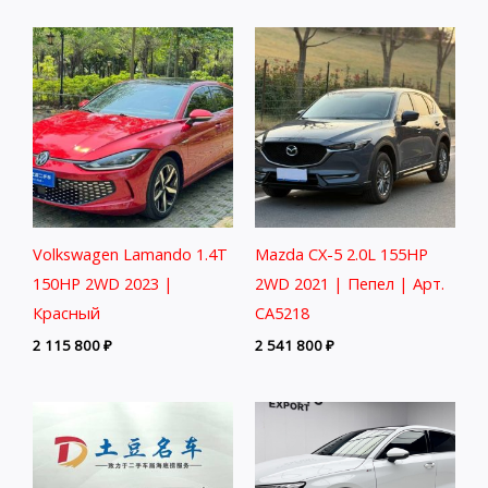
Volkswagen Lamando 1.4T
Mazda CX-5 2.0L 155HP
150HP 2WD 2023 |
2WD 2021 | Пепел | Арт.
Красный
CA5218
2 115 800
₽
2 541 800
₽