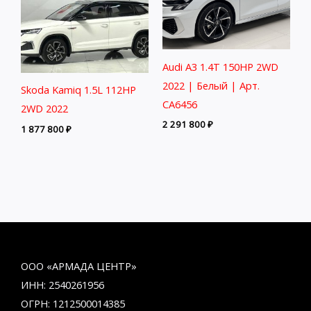
Audi A3 1.4T 150HP 2WD
2022 | Белый | Арт.
Skoda Kamiq 1.5L 112HP
CA6456
2WD 2022
2 291 800
₽
1 877 800
₽
ООО «АРМАДА ЦЕНТР»
ИНН: 2540261956
ОГРН: 1212500014385