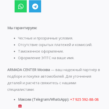
W
T
h
e
a
l
t
e
s
g
Мы гарантируем:
a
r
p
a
Честные и прозрачные условия.
p
m
Отсутствие скрытых платежей и комиссий.
Таможенное оформление.
Оформление ЭПТС на ваше имя.
ARMADA CENTER Москва
— ваш надежный партнёр в
подборе и покупке автомобилей. Для уточнения
деталей и расчёта свяжитесь с нашими
специалистами:
Максим (Telegram/WhatsApp):
+7 925 592-88-08