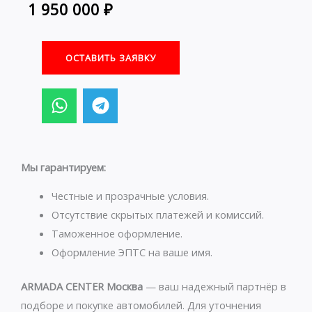
1 950 000
₽
ОСТАВИТЬ ЗАЯВКУ
W
T
h
e
a
l
t
e
s
g
Мы гарантируем:
a
r
p
a
Честные и прозрачные условия.
p
m
Отсутствие скрытых платежей и комиссий.
Таможенное оформление.
Оформление ЭПТС на ваше имя.
ARMADA CENTER Москва
— ваш надежный партнёр в
подборе и покупке автомобилей. Для уточнения