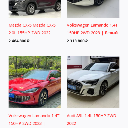
Mazda CX-5 Mazda CX-5
Volkswagen Lamando 1.4T
2.0L 155HP 2WD 2022
150HP 2WD 2023 | Белый
2 464 800
₽
2 313 800
₽
Volkswagen Lamando 1.4T
Audi A3L 1.4L 150HP 2WD
150HP 2WD 2023 |
2022