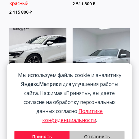
Красный
2 511 800
₽
2 115 800
₽
Мы используем файлы cookie и аналитику
Audi A3 1.4T 150HP 2WD
Яндекс.Метрики
для улучшения работы
2022 | Белый | Арт.
сайта. Нажимая «Принять», вы даёте
BMW 3 Series 2.0T 156HP
CA6456
2WD 2022
согласие на обработку персональных
2 291 800
₽
данных согласно
Политике
2 838 800
₽
конфиденциальности
.
Принять
Отклонить