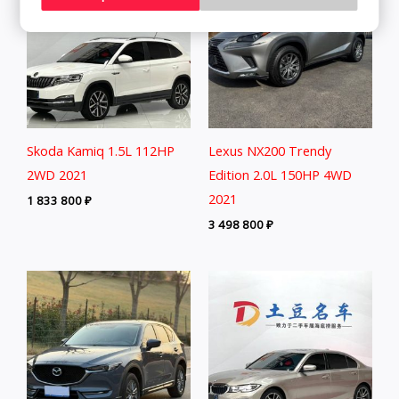
Skoda Kamiq 1.5L 112HP
Lexus NX200 Trendy
2WD 2021
Edition 2.0L 150HP 4WD
2021
1 833 800
₽
3 498 800
₽