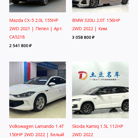
Mazda CX-5 2.0L 155HP
BMW 320Li 2.0T 156HP
2WD 2021 | Пепел | Арт.
2WD 2022 | Ким.
CA5218
3 058 800
₽
2 541 800
₽
Volkswagen Lamando 1.4T
Skoda Kamiq 1.5L 112HP
150HP 2WD 2022 | Белый
2WD 2022