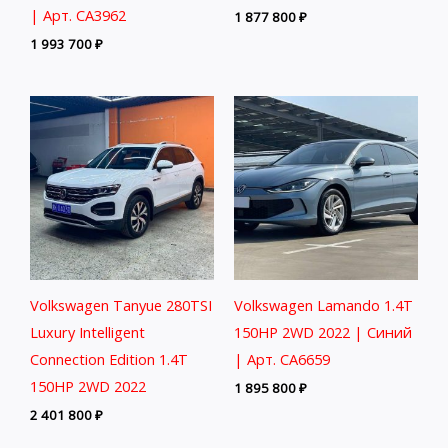
| Арт. CA3962
1 877 800
₽
1 993 700
₽
Volkswagen Tanyue 280TSI
Volkswagen Lamando 1.4T
Luxury Intelligent
150HP 2WD 2022 | Синий
Connection Edition 1.4T
| Арт. CA6659
150HP 2WD 2022
1 895 800
₽
2 401 800
₽