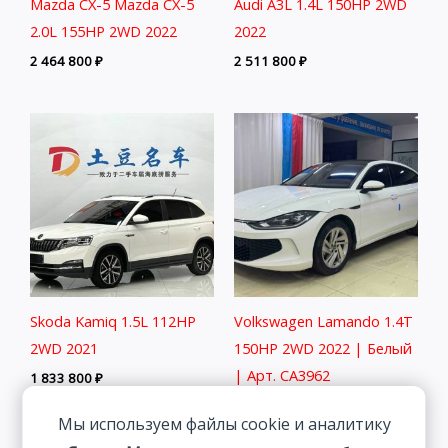
Mazda CX-5 Mazda CX-5
Audi A3L 1.4L 150HP 2WD
2.0L 155HP 2WD 2022
2022
2 464 800
₽
2 511 800
₽
Skoda Kamiq 1.5L 112HP
Volkswagen Lamando 1.4T
2WD 2021
150HP 2WD 2022 | Белый
| Арт. CA3962
1 833 800
₽
1 993 700
₽
Мы используем файлы cookie и аналитику