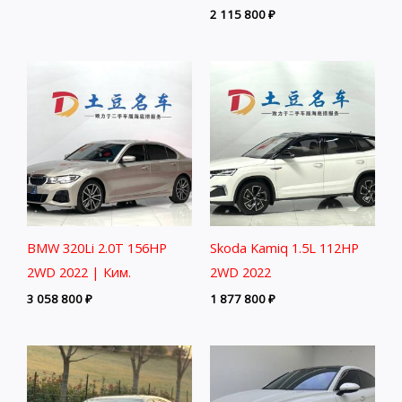
2 115 800
₽
BMW 320Li 2.0T 156HP
Skoda Kamiq 1.5L 112HP
2WD 2022 | Ким.
2WD 2022
3 058 800
₽
1 877 800
₽