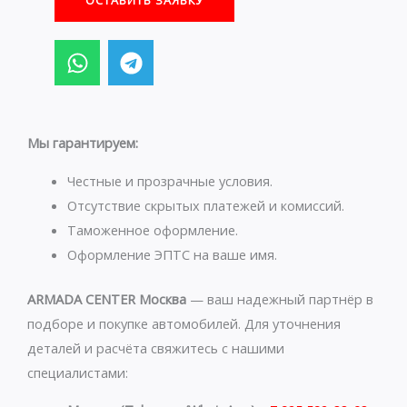
ОСТАВИТЬ ЗАЯВКУ
W
T
h
e
a
l
t
e
s
g
Мы гарантируем:
a
r
p
a
Честные и прозрачные условия.
p
m
Отсутствие скрытых платежей и комиссий.
Таможенное оформление.
Оформление ЭПТС на ваше имя.
ARMADA CENTER Москва
— ваш надежный партнёр в
подборе и покупке автомобилей. Для уточнения
деталей и расчёта свяжитесь с нашими
специалистами: