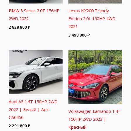
BMW 3 Series 2.0T 156HP
Lexus NX200 Trendy
2WD 2022
Edition 2.0L 150HP 4WD
2021
2 838 800
₽
3 498 800
₽
Audi A3 1.4T 150HP 2WD
2022 | Белый | Арт.
Volkswagen Lamando 1.4T
CA6456
150HP 2WD 2023 |
2 291 800
₽
Красный