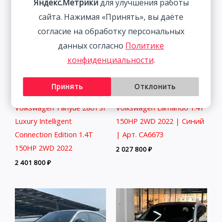
Яндекс.Метрики
для улучшения работы
сайта. Нажимая «Принять», вы даёте
согласие на обработку персональных
данных согласно
Политике
конфиденциальности
.
Принять
Отклонить
Volkswagen Tanyue 280TSI
Volkswagen Lamando 1.4T
Luxury Intelligent
150HP 2WD 2022 | Синий
Connection Edition 1.4T
| Арт. CA6673
150HP 2WD 2022
2 027 800
₽
2 401 800
₽