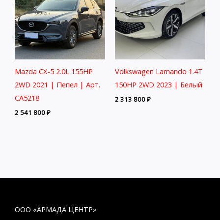
Mazda CX-5 2.0L 155HP
Volkswagen Lamando 1.4T
2WD 2021 | Пепел | Арт.
150HP 2WD 2023 | Белый
CA5218
2 313 800
₽
2 541 800
₽
ООО «АРМАДА ЦЕНТР»