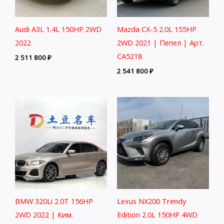
Audi A3L 1.4L 150HP 2WD
Mazda CX-5 2.0L 155HP
2022
2WD 2021 | Пепел | Арт.
CA5218
2 511 800
₽
2 541 800
₽
BMW 320Li 2.0T 156HP
Lexus NX200 Trendy
2WD 2022 | Ким.
Edition 2.0L 150HP 4WD