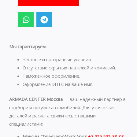
W
T
h
e
a
l
t
e
s
g
Мы гарантируем:
a
r
p
a
Честные и прозрачные условия.
p
m
Отсутствие скрытых платежей и комиссий.
Таможенное оформление.
Оформление ЭПТС на ваше имя.
ARMADA CENTER Москва
— ваш надежный партнёр в
подборе и покупке автомобилей. Для уточнения
деталей и расчёта свяжитесь с нашими
специалистами:
Максим (Telegram/WhatsApp):
+7 925 592-88-08