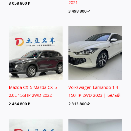
2021
3 058 800
₽
3 498 800
₽
Mazda CX-5 Mazda CX-5
Volkswagen Lamando 1.4T
2.0L 155HP 2WD 2022
150HP 2WD 2023 | Белый
2 464 800
₽
2 313 800
₽