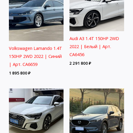
Audi A3 1.4T 150HP 2WD
2022 | Белый | Арт.
Volkswagen Lamando 1.4T
CA6456
150HP 2WD 2022 | Синий
2 291 800
₽
| Арт. CA6659
1 895 800
₽