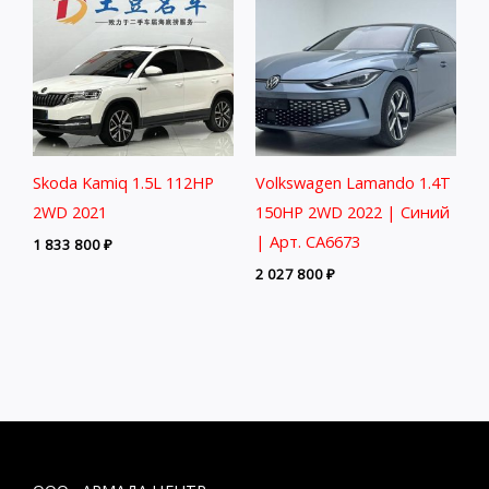
Skoda Kamiq 1.5L 112HP
Volkswagen Lamando 1.4T
2WD 2021
150HP 2WD 2022 | Синий
| Арт. CA6673
1 833 800
₽
2 027 800
₽