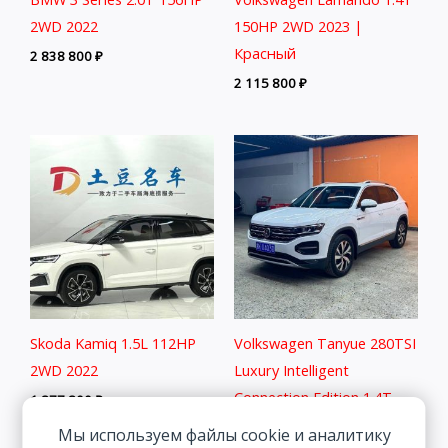
2WD 2022
150HP 2WD 2023 |
Красный
2 838 800
₽
2 115 800
₽
Skoda Kamiq 1.5L 112HP
Volkswagen Tanyue 280TSI
2WD 2022
Luxury Intelligent
Connection Edition 1.4T
1 877 800
₽
150HP 2WD 2022
Мы используем файлы cookie и аналитику