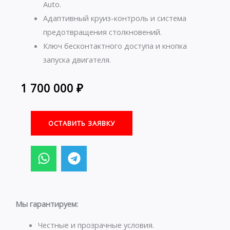
Auto.
Адаптивный круиз-контроль и система
предотвращения столкновений.
Ключ бесконтактного доступа и кнопка
запуска двигателя.
1 700 000
₽
ОСТАВИТЬ ЗАЯВКУ
W
T
h
e
a
l
t
e
s
g
Мы гарантируем:
a
r
p
a
Честные и прозрачные условия.