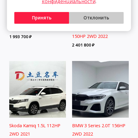
конфиденциальности
.
Volkswagen Lamando 1.4T
Volkswagen Tanyue 280TSI
Принять
Отклонить
150HP 2WD 2022 | Белый
Luxury Intelligent
| Арт. CA3962
Connection Edition 1.4T
150HP 2WD 2022
1 993 700
₽
2 401 800
₽
Skoda Kamiq 1.5L 112HP
BMW 3 Series 2.0T 156HP
2WD 2021
2WD 2022