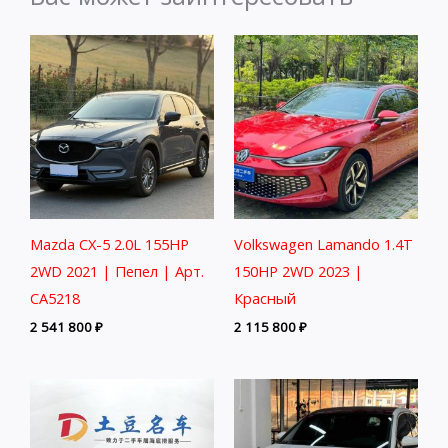
Mazda CX-5 2.0L 155HP
Volkswagen Lamando 1.4T
2WD 2021 | Пепел | Арт.
150HP 2WD 2023 |
CA5218
Красный
2 541 800
₽
2 115 800
₽