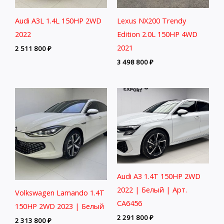
Audi A3L 1.4L 150HP 2WD
Lexus NX200 Trendy
2022
Edition 2.0L 150HP 4WD
2021
2 511 800
₽
3 498 800
₽
Audi A3 1.4T 150HP 2WD
2022 | Белый | Арт.
Volkswagen Lamando 1.4T
CA6456
150HP 2WD 2023 | Белый
2 291 800
₽
2 313 800
₽