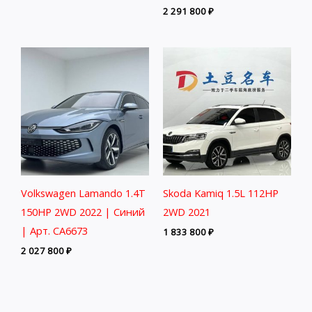
2 291 800
₽
Volkswagen Lamando 1.4T
Skoda Kamiq 1.5L 112HP
150HP 2WD 2022 | Синий
2WD 2021
| Арт. CA6673
1 833 800
₽
2 027 800
₽