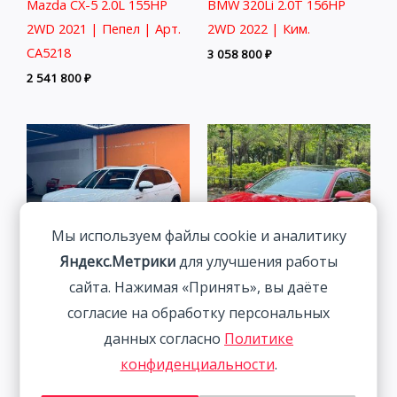
Mazda CX-5 2.0L 155HP
BMW 320Li 2.0T 156HP
2WD 2021 | Пепел | Арт.
2WD 2022 | Ким.
CA5218
3 058 800
₽
2 541 800
₽
Мы используем файлы cookie и аналитику
Яндекс.Метрики
для улучшения работы
сайта. Нажимая «Принять», вы даёте
Volkswagen Tanyue 280TSI
Volkswagen Lamando 1.4T
согласие на обработку персональных
Luxury Intelligent
150HP 2WD 2023 |
данных согласно
Политике
Connection Edition 1.4T
Красный
конфиденциальности
.
150HP 2WD 2022
2 115 800
₽