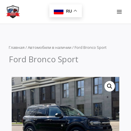
Перейти
MAI
к
RU
MEN
содержимому
Главная
/
Автомобили в наличии
/ Ford Bronco Sport
Ford Bronco Sport