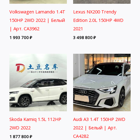
Volkswagen Lamando 1.4T
Lexus NX200 Trendy
150HP 2WD 2022 | Белый
Edition 2.0L 150HP 4WD
| Арт. CA3962
2021
1 993 700
₽
3 498 800
₽
Skoda Kamiq 1.5L 112HP
Audi A3 1.4T 150HP 2WD
2WD 2022
2022 | Белый | Арт.
CA4282
1 877 800
₽