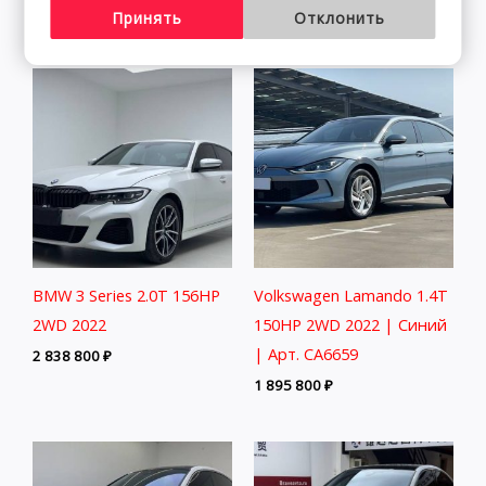
2 401 800
₽
Принять
Отклонить
BMW 3 Series 2.0T 156HP
Volkswagen Lamando 1.4T
2WD 2022
150HP 2WD 2022 | Синий
| Арт. CA6659
2 838 800
₽
1 895 800
₽