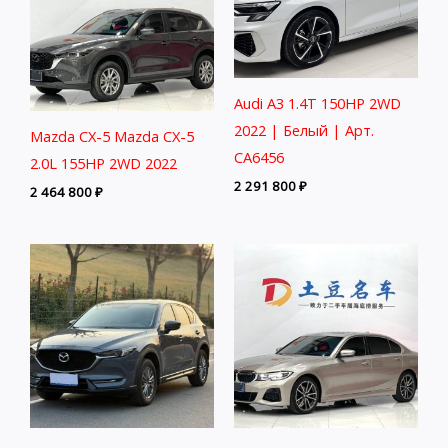
Audi A3 1.4T 150HP 2WD
2022 | Белый | Арт.
Mazda CX-5 Mazda CX-5
CA6456
2.0L 155HP 2WD 2022
2 291 800
₽
2 464 800
₽