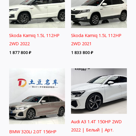
Skoda Kamiq 1.5L 112HP
Skoda Kamiq 1.5L 112HP
2WD 2022
2WD 2021
1 877 800
₽
1 833 800
₽
Audi A3 1.4T 150HP 2WD
2022 | Белый | Арт.
BMW 320Li 2.0T 156HP