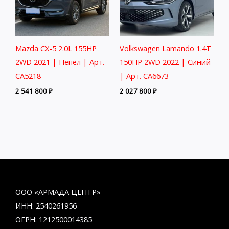
Mazda CX-5 2.0L 155HP
Volkswagen Lamando 1.4T
2WD 2021 | Пепел | Арт.
150HP 2WD 2022 | Синий
CA5218
| Арт. CA6673
2 541 800
₽
2 027 800
₽
ООО «АРМАДА ЦЕНТР»
ИНН: 2540261956
ОГРН: 1212500014385