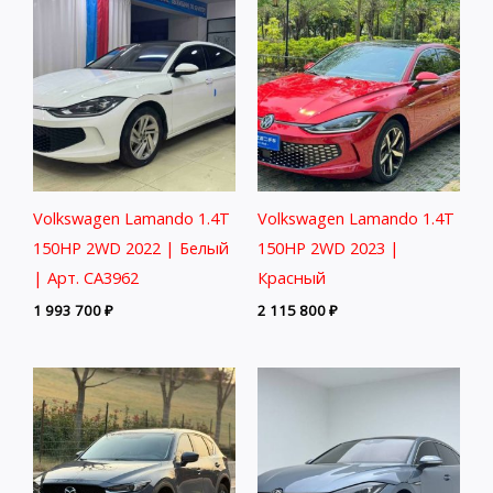
Volkswagen Lamando 1.4T
Volkswagen Lamando 1.4T
150HP 2WD 2022 | Белый
150HP 2WD 2023 |
| Арт. CA3962
Красный
1 993 700
₽
2 115 800
₽