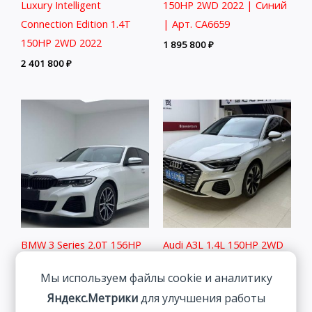
Luxury Intelligent
150HP 2WD 2022 | Синий
Connection Edition 1.4T
| Арт. CA6659
150HP 2WD 2022
1 895 800
₽
2 401 800
₽
BMW 3 Series 2.0T 156HP
Audi A3L 1.4L 150HP 2WD
2WD 2022
2022
Мы используем файлы cookie и аналитику
2 838 800
₽
2 511 800
₽
Яндекс.Метрики
для улучшения работы