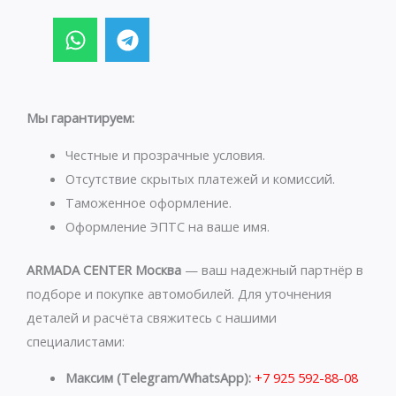
W
T
h
e
a
l
t
e
s
g
Мы гарантируем:
a
r
p
a
Честные и прозрачные условия.
p
m
Отсутствие скрытых платежей и комиссий.
Таможенное оформление.
Оформление ЭПТС на ваше имя.
ARMADA CENTER Москва
— ваш надежный партнёр в
подборе и покупке автомобилей. Для уточнения
деталей и расчёта свяжитесь с нашими
специалистами:
Максим (Telegram/WhatsApp):
+7 925 592-88-08