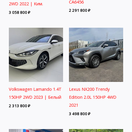
CA6456
2WD 2022 | Ким.
2 291 800
₽
3 058 800
₽
Volkswagen Lamando 1.4T
Lexus NX200 Trendy
150HP 2WD 2023 | Белый
Edition 2.0L 150HP 4WD
2021
2 313 800
₽
3 498 800
₽