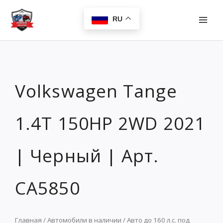
Перейти
MAI
к
RU
MEN
содержимому
Volkswagen Tange
1.4T 150HP 2WD 2021
| Черный | Арт.
CA5850
Главная
/
Автомобили в наличии
/
Авто до 160 л.с. под