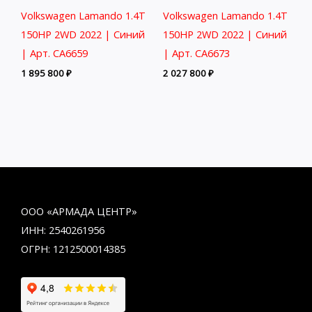
Volkswagen Lamando 1.4T
Volkswagen Lamando 1.4T
150HP 2WD 2022 | Синий
150HP 2WD 2022 | Синий
| Арт. CA6659
| Арт. CA6673
1 895 800
₽
2 027 800
₽
ООО «АРМАДА ЦЕНТР»
ИНН: 2540261956
ОГРН: 1212500014385