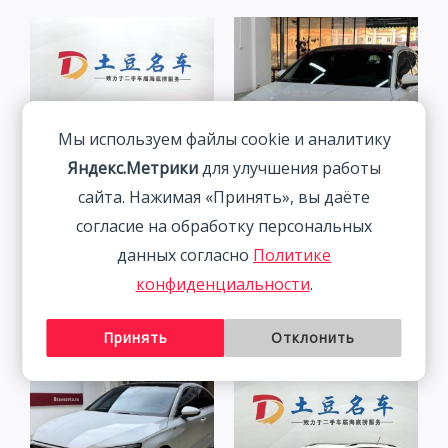
Мы используем файлы cookie и аналитику
Яндекс.Метрики
для улучшения работы
сайта. Нажимая «Принять», вы даёте
согласие на обработку персональных
BMW 320Li 2.0T 156HP
Audi A3 1.4T 150HP 2WD
2WD 2022 | Ким.
2022 | Белый | Арт.
данных согласно
Политике
CA4282
3 058 800
₽
конфиденциальности
.
2 291 800
₽
Принять
Отклонить