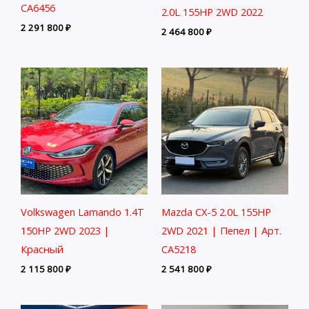
CA6456
2.0L 155HP 2WD 2022
2 291 800
₽
2 464 800
₽
Volkswagen Lamando 1.4T
Mazda CX-5 2.0L 155HP
150HP 2WD 2023 |
2WD 2021 | Пепел | Арт.
Красный
CA5218
2 115 800
₽
2 541 800
₽