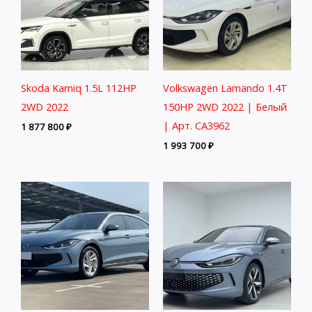
Skoda Kamiq 1.5L 112HP
Volkswagen Lamando 1.4T
2WD 2022
150HP 2WD 2022 | Белый
| Арт. CA3962
1 877 800
₽
1 993 700
₽