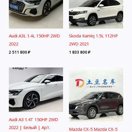
Audi A3L 1.4L 150HP 2WD
Skoda Kamiq 1.5L 112HP
2022
2WD 2021
2 511 800
₽
1 833 800
₽
Audi A3 1.4T 150HP 2WD
2022 | Белый | Арт.
Mazda CX-5 Mazda CX-5