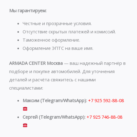
t
e
s
g
Мы гарантируем:
a
r
p
a
Честные и прозрачные условия.
p
m
Отсутствие скрытых платежей и комиссий.
Таможенное оформление.
Оформление ЭПТС на ваше имя.
ARMADA CENTER Москва
— ваш надежный партнёр в
подборе и покупке автомобилей. Для уточнения
деталей и расчёта свяжитесь с нашими
специалистами:
Максим (Telegram/WhatsApp):
+7 925 592-88-08
Сергей (Telegram/WhatsApp):
+7 925 746-88-08