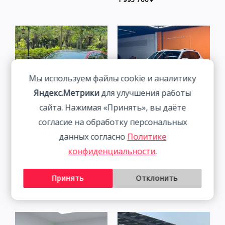
Мы используем файлы cookie и аналитику
Яндекс.Метрики
для улучшения работы
сайта. Нажимая «Принять», вы даёте
согласие на обработку персональных
Volkswagen Lamando 1.4T
Volkswagen Tanyue 280TSI
данных согласно
Политике
150HP 2WD 2023 |
Luxury Intelligent
конфиденциальности
.
Красный
Connection Edition 1.4T
150HP 2WD 2022
2 115 800
₽
Принять
Отклонить
2 401 800
₽