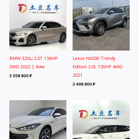
BMW 320Li 2.0T 156HP
Lexus NX200 Trendy
2WD 2022 | Ким.
Edition 2.0L 150HP 4WD
2021
3 058 800
₽
3 498 800
₽