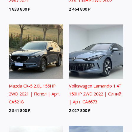
2WD 2021
2.0L 155HP 2WD 2022
1 833 800
₽
2 464 800
₽
Mazda CX-5 2.0L 155HP
Volkswagen Lamando 1.4T
2WD 2021 | Пепел | Арт.
150HP 2WD 2022 | Синий
CA5218
| Арт. CA6673
2 541 800
₽
2 027 800
₽