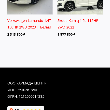
Volkswagen Lamando 1.4T
Skoda Kamiq 1.5L 112HP
150HP 2WD 2023 | Белый
2WD 2022
2 313 800
₽
1 877 800
₽
ООО «АРМАДА ЦЕНТР»
ИНН: 2540261956
ОГРН: 1212500014385