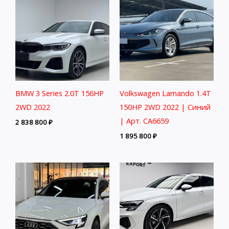
BMW 3 Series 2.0T 156HP
Volkswagen Lamando 1.4T
2WD 2022
150HP 2WD 2022 | Синий
| Арт. CA6659
2 838 800
₽
1 895 800
₽