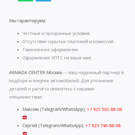
a
l
t
e
s
g
Мы гарантируем:
a
r
p
a
Честные и прозрачные условия.
p
m
Отсутствие скрытых платежей и комиссий.
Таможенное оформление.
Оформление ЭПТС на ваше имя.
ARMADA CENTER Москва
— ваш надежный партнёр в
подборе и покупке автомобилей. Для уточнения
деталей и расчёта свяжитесь с нашими
специалистами:
Максим (Telegram/WhatsApp):
+7 925 592-88-08
Сергей (Telegram/WhatsApp):
+7 925 746-88-08