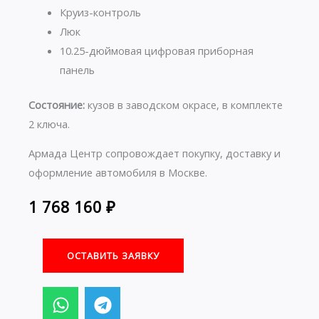
Круиз-контроль
Люк
10.25-дюймовая цифровая приборная
панель
Состояние:
кузов в заводском окрасе, в комплекте
2 ключа.
Армада Центр сопровождает покупку, доставку и
оформление автомобиля в Москве.
1 768 160
₽
ОСТАВИТЬ ЗАЯВКУ
W
T
h
e