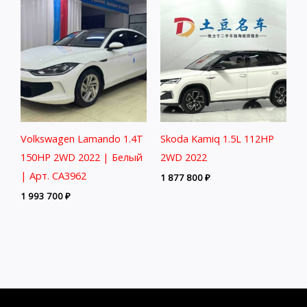
Volkswagen Lamando 1.4T
Skoda Kamiq 1.5L 112HP
150HP 2WD 2022 | Белый
2WD 2022
| Арт. CA3962
1 877 800
₽
1 993 700
₽