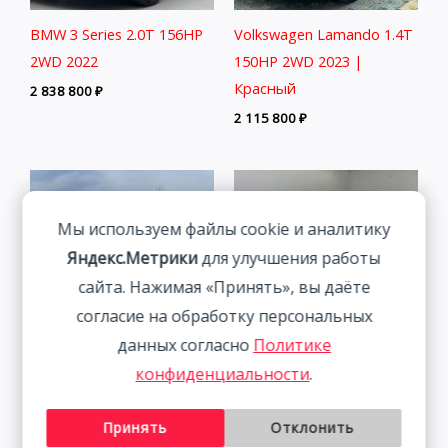
BMW 3 Series 2.0T 156HP
Volkswagen Lamando 1.4T
2WD 2022
150HP 2WD 2023 |
Красный
2 838 800
₽
2 115 800
₽
Мы используем файлы cookie и аналитику
Яндекс.Метрики
для улучшения работы
сайта. Нажимая «Принять», вы даёте
согласие на обработку персональных
данных согласно
Политике
конфиденциальности
.
Lexus NX200 Trendy
Volkswagen Lamando 1.4T
Edition 2.0L 150HP 4WD
150HP 2WD 2023 | Белый
Принять
Отклонить
2021
2 313 800
₽