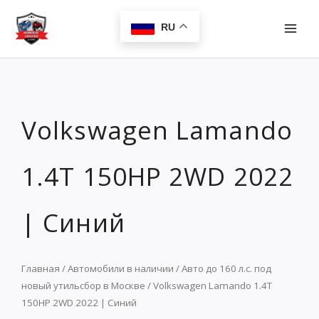
Перейти
MAI
к
RU
MEN
содержимому
Volkswagen Lamando
1.4T 150HP 2WD 2022
| Синий
Главная
/
Автомобили в наличии
/
Авто до 160 л.с. под
новый утильсбор в Москве
/ Volkswagen Lamando 1.4T
150HP 2WD 2022 | Синий