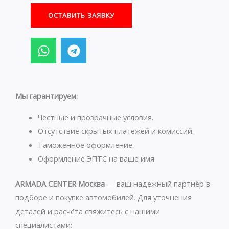
ОСТАВИТЬ ЗАЯВКУ
W
T
h
e
a
l
t
e
s
g
Мы гарантируем:
a
r
p
a
Честные и прозрачные условия.
p
m
Отсутствие скрытых платежей и комиссий.
Таможенное оформление.
Оформление ЭПТС на ваше имя.
ARMADA CENTER Москва
— ваш надежный партнёр в
подборе и покупке автомобилей. Для уточнения
деталей и расчёта свяжитесь с нашими
специалистами: