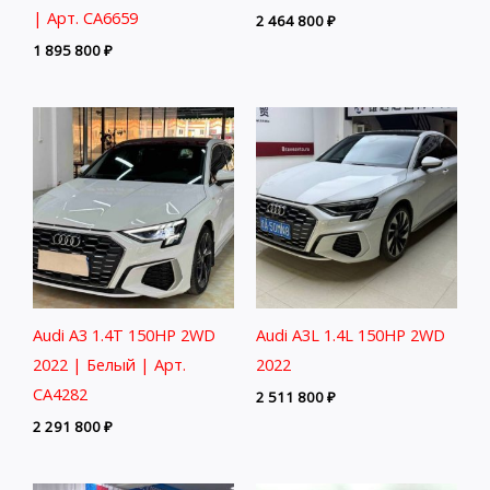
| Арт. CA6659
2 464 800
₽
1 895 800
₽
Audi A3 1.4T 150HP 2WD
Audi A3L 1.4L 150HP 2WD
2022 | Белый | Арт.
2022
CA4282
2 511 800
₽
2 291 800
₽