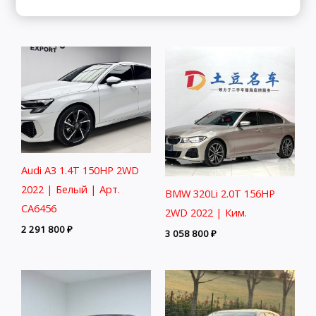
3 498 800
₽
Audi A3 1.4T 150HP 2WD
2022 | Белый | Арт.
BMW 320Li 2.0T 156HP
CA6456
2WD 2022 | Ким.
2 291 800
₽
3 058 800
₽