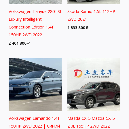
Volkswagen Tanyue 280TSI
Skoda Kamiq 1.5L 112HP
Luxury Intelligent
2WD 2021
Connection Edition 1.4T
1 833 800
₽
150HP 2WD 2022
2 401 800
₽
Volkswagen Lamando 1.4T
Mazda CX-5 Mazda CX-5
150HP 2WD 2022 | Синий
2.0L 155HP 2WD 2022