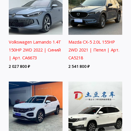
Volkswagen Lamando 1.4T
Mazda CX-5 2.0L 155HP
150HP 2WD 2022 | Синий
2WD 2021 | Пепел | Арт.
| Арт. CA6673
CA5218
2 027 800
₽
2 541 800
₽