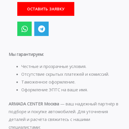
ОСТАВИТЬ ЗАЯВКУ
W
T
h
e
a
l
t
e
s
g
Мы гарантируем:
a
r
p
a
Честные и прозрачные условия.
p
m
Отсутствие скрытых платежей и комиссий.
Таможенное оформление.
Оформление ЭПТС на ваше имя.
ARMADA CENTER Москва
— ваш надежный партнёр в
подборе и покупке автомобилей. Для уточнения
деталей и расчёта свяжитесь с нашими
специалистами: