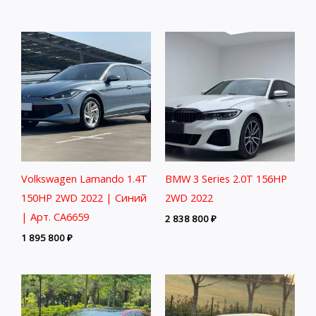
Volkswagen Lamando 1.4T
BMW 3 Series 2.0T 156HP
150HP 2WD 2022 | Синий
2WD 2022
| Арт. CA6659
2 838 800
₽
1 895 800
₽