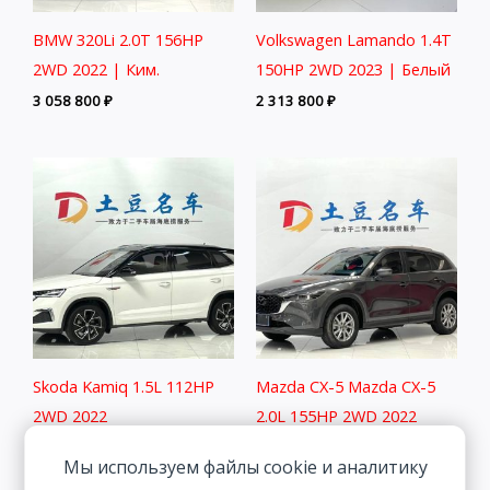
BMW 320Li 2.0T 156HP
Volkswagen Lamando 1.4T
2WD 2022 | Ким.
150HP 2WD 2023 | Белый
3 058 800
₽
2 313 800
₽
Skoda Kamiq 1.5L 112HP
Mazda CX-5 Mazda CX-5
2WD 2022
2.0L 155HP 2WD 2022
1 877 800
₽
2 464 800
₽
Мы используем файлы cookie и аналитику