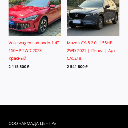
Volkswagen Lamando 1.4T
Mazda CX-5 2.0L 155HP
150HP 2WD 2023 |
2WD 2021 | Пепел | Арт.
Красный
CA5218
2 115 800
₽
2 541 800
₽
ООО «АРМАДА ЦЕНТР»