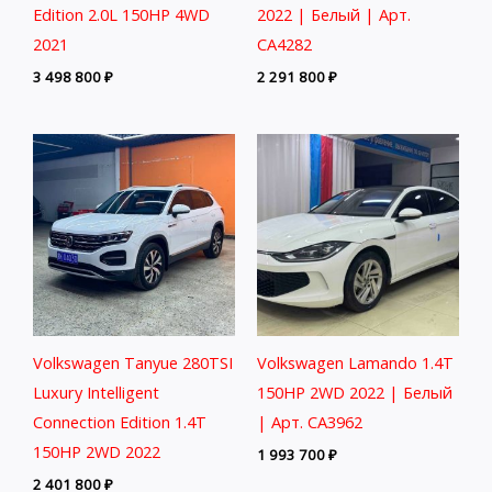
Edition 2.0L 150HP 4WD
2022 | Белый | Арт.
2021
CA4282
3 498 800
₽
2 291 800
₽
Volkswagen Tanyue 280TSI
Volkswagen Lamando 1.4T
Luxury Intelligent
150HP 2WD 2022 | Белый
Connection Edition 1.4T
| Арт. CA3962
150HP 2WD 2022
1 993 700
₽
2 401 800
₽