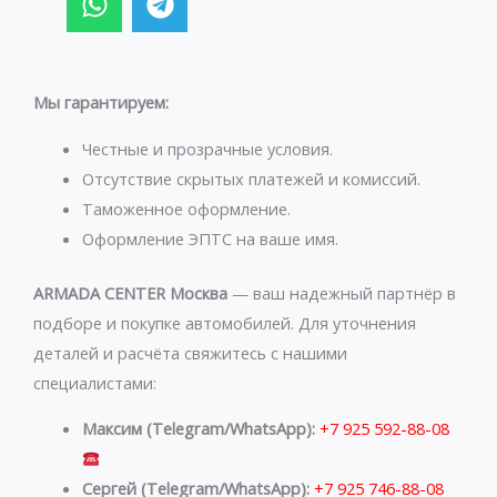
h
e
a
l
t
e
s
g
Мы гарантируем:
a
r
p
a
Честные и прозрачные условия.
p
m
Отсутствие скрытых платежей и комиссий.
Таможенное оформление.
Оформление ЭПТС на ваше имя.
ARMADA CENTER Москва
— ваш надежный партнёр в
подборе и покупке автомобилей. Для уточнения
деталей и расчёта свяжитесь с нашими
специалистами:
Максим (Telegram/WhatsApp):
+7 925 592-88-08
Сергей (Telegram/WhatsApp):
+7 925 746-88-08