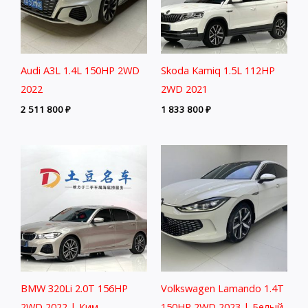
Audi A3L 1.4L 150HP 2WD
Skoda Kamiq 1.5L 112HP
2022
2WD 2021
2 511 800
₽
1 833 800
₽
BMW 320Li 2.0T 156HP
Volkswagen Lamando 1.4T
2WD 2022 | Ким.
150HP 2WD 2023 | Белый