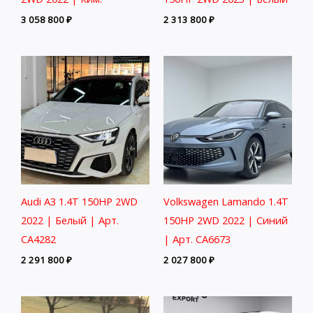
3 058 800
₽
2 313 800
₽
Audi A3 1.4T 150HP 2WD
Volkswagen Lamando 1.4T
2022 | Белый | Арт.
150HP 2WD 2022 | Синий
CA4282
| Арт. CA6673
2 291 800
₽
2 027 800
₽