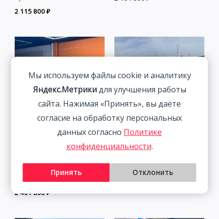
2 115 800
₽
Мы используем файлы cookie и аналитику
Яндекс.Метрики
для улучшения работы
сайта. Нажимая «Принять», вы даёте
согласие на обработку персональных
данных согласно
Политике
Volkswagen Tanyue 280TSI
Lexus NX200 Trendy
конфиденциальности
.
Luxury Intelligent
Edition 2.0L 150HP 4WD
Connection Edition 1.4T
2021
Принять
Отклонить
150HP 2WD 2022
3 498 800
₽
2 401 800
₽