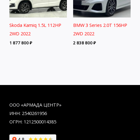
Skoda Kamiq 1.5L 112HP
BMW 3 Series 2.0T 156HP
2WD 2022
2WD 2022
1 877 800
₽
2 838 800
₽
ООО «АРМАДА ЦЕНТР»
ИНН: 2540261956
ОГРН: 1212500014385