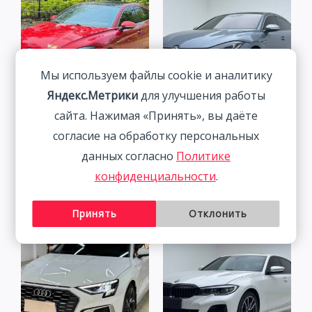
Мы используем файлы cookie и аналитику
Яндекс.Метрики
для улучшения работы
Volkswagen Lamando 1.4T
Volkswagen Lamando 1.4T
сайта. Нажимая «Принять», вы даёте
150HP 2WD 2023 |
150HP 2WD 2022 | Синий
согласие на обработку персональных
Красный
| Арт. CA6673
данных согласно
Политике
2 115 800
₽
2 027 800
₽
конфиденциальности
.
Принять
Отклонить