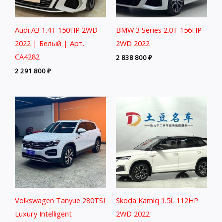
Audi A3 1.4T 150HP 2WD
BMW 3 Series 2.0T 156HP
2022 | Белый | Арт.
2WD 2022
CA4282
2 838 800
₽
2 291 800
₽
Volkswagen Tanyue 280TSI
Skoda Kamiq 1.5L 112HP
Luxury Intelligent
2WD 2022