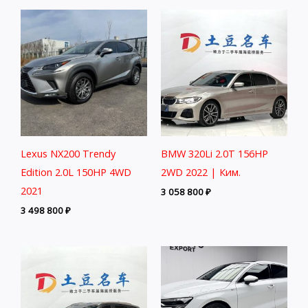
Lexus NX200 Trendy
BMW 320Li 2.0T 156HP
Edition 2.0L 150HP 4WD
2WD 2022 | Ким.
2021
3 058 800
₽
3 498 800
₽