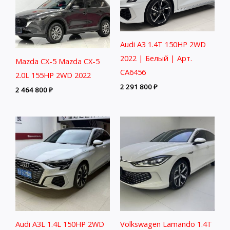
Audi A3 1.4T 150HP 2WD
2022 | Белый | Арт.
Mazda CX-5 Mazda CX-5
CA6456
2.0L 155HP 2WD 2022
2 291 800
₽
2 464 800
₽
Audi A3L 1.4L 150HP 2WD
Volkswagen Lamando 1.4T