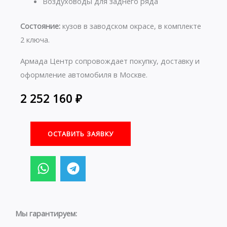
Воздуховоды для заднего ряда
Состояние:
кузов в заводском окрасе, в комплекте
2 ключа.
Армада Центр сопровождает покупку, доставку и
оформление автомобиля в Москве.
2 252 160
₽
ОСТАВИТЬ ЗАЯВКУ
W
T
h
e
a
l
t
e
s
g
Мы гарантируем:
a
r