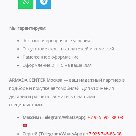
h
e
a
l
t
e
s
g
Мы гарантируем:
a
r
p
a
Честные и прозрачные условия.
p
m
Отсутствие скрытых платежей и комиссий.
Таможенное оформление.
Оформление ЭПТС на ваше имя.
ARMADA CENTER Москва
— ваш надежный партнёр в
подборе и покупке автомобилей. Для уточнения
деталей и расчёта свяжитесь с нашими
специалистами:
Максим (Telegram/WhatsApp):
+7 925 592-88-08
Сергей (Telegram/WhatsApp):
+7 925 746-88-08