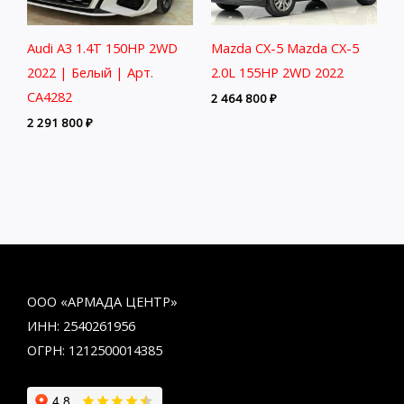
Audi A3 1.4T 150HP 2WD
Mazda CX-5 Mazda CX-5
2022 | Белый | Арт.
2.0L 155HP 2WD 2022
CA4282
2 464 800
₽
2 291 800
₽
ООО «АРМАДА ЦЕНТР»
ИНН: 2540261956
ОГРН: 1212500014385