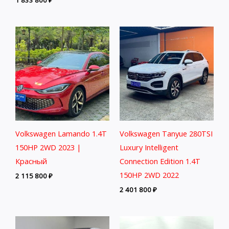
1 833 800
₽
Volkswagen Lamando 1.4T
Volkswagen Tanyue 280TSI
150HP 2WD 2023 |
Luxury Intelligent
Красный
Connection Edition 1.4T
150HP 2WD 2022
2 115 800
₽
2 401 800
₽