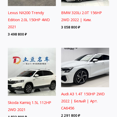
Lexus NX200 Trendy
BMW 320Li 2.0T 156HP
Edition 2.0L 150HP 4WD
2WD 2022 | Ким.
2021
3 058 800
₽
3 498 800
₽
Audi A3 1.4T 150HP 2WD
2022 | Белый | Арт.
Skoda Kamiq 1.5L 112HP
CA6456
2WD 2021
2 291 800
₽