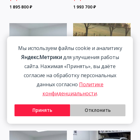
1 895 800
₽
1 993 700
₽
Мы используем файлы cookie и аналитику
Яндекс.Метрики
для улучшения работы
сайта. Нажимая «Принять», вы даёте
согласие на обработку персональных
данных согласно
Политике
Volkswagen Lamando 1.4T
Mazda CX-5 2.0L 155HP
конфиденциальности
.
150HP 2WD 2022 | Синий
2WD 2021 | Пепел | Арт.
| Арт. CA6673
CA5218
Принять
Отклонить
2 027 800
₽
2 541 800
₽