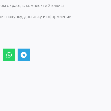
ом окрасе, в комплекте 2 ключа.
ет покупку, доставку и оформление
W
T
h
e
a
l
t
e
s
g
a
r
p
a
p
m