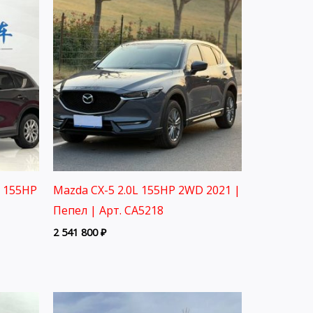
L 155HP
Mazda CX-5 2.0L 155HP 2WD 2021 |
Пепел | Арт. CA5218
2 541 800
₽