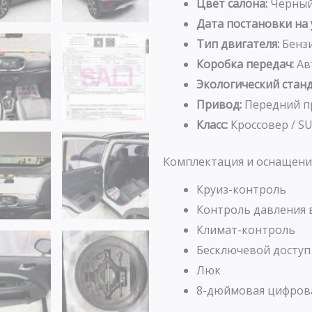
Цвет салона:
Черны
Дата постановки на 
Тип двигателя:
Бенз
Коробка передач:
Ав
Экологический станд
Привод:
Передний п
Класс:
Кроссовер / S
Комплектация и оснащени
Круиз-контроль
Контроль давления 
Климат-контроль
Бесключевой доступ
Люк
8-дюймовая цифрова