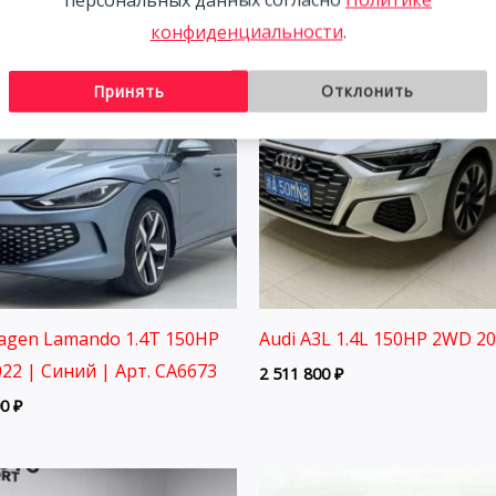
конфиденциальности
.
Принять
Отклонить
agen Lamando 1.4T 150HP
Audi A3L 1.4L 150HP 2WD 2
22 | Синий | Арт. CA6673
2 511 800
₽
00
₽