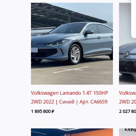
Volkswagen Lamando 1.4T 150HP
Volksw
2WD 2022 | Синий | Арт. CA6659
2WD 20
1 895 800
₽
2 027 8