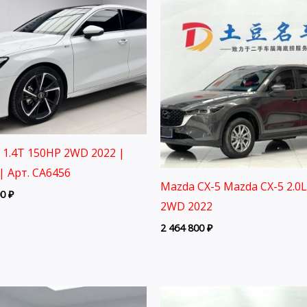
3 1.4T 150HP 2WD 2022 |
| Арт. CA6456
Mazda CX-5 Mazda CX-5 2.0
00
₽
2WD 2022
2 464 800
₽