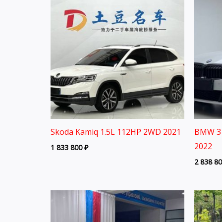
Skoda Kamiq 1.5L 112HP 2WD 2021
BMW 3 
2022
1 833 800
₽
2 838 8