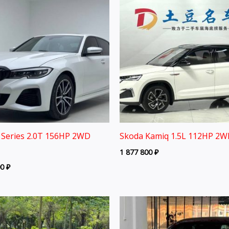
Series 2.0T 156HP 2WD
Skoda Kamiq 1.5L 112HP 2W
1 877 800
₽
00
₽