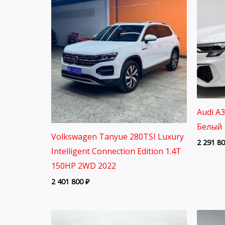
Audi A
Белый 
Volkswagen Tanyue 280TSI Luxury
2 291 8
Intelligent Connection Edition 1.4T
150HP 2WD 2022
2 401 800
₽