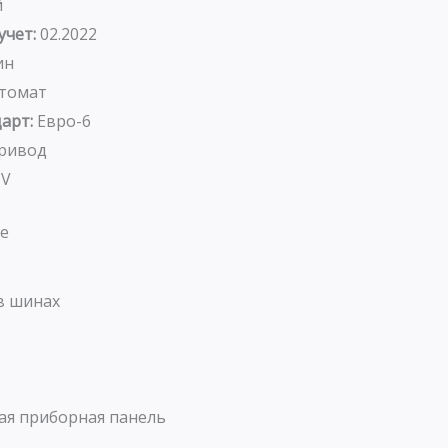
й
учет:
02.2022
ин
томат
арт:
Евро-6
ривод
UV
е
в шинах
я приборная панель