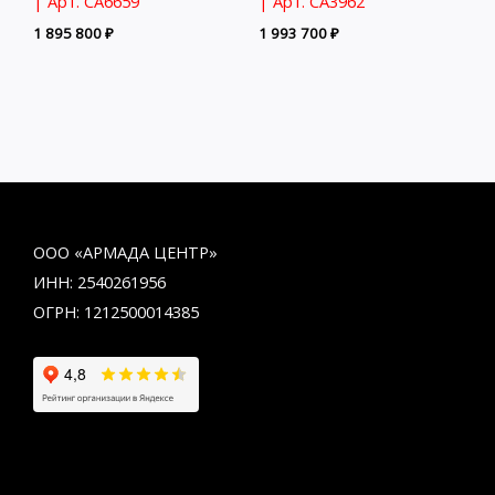
| Арт. CA6659
| Арт. CA3962
1 895 800
₽
1 993 700
₽
ООО «АРМАДА ЦЕНТР»
ИНН: 2540261956
ОГРН: 1212500014385