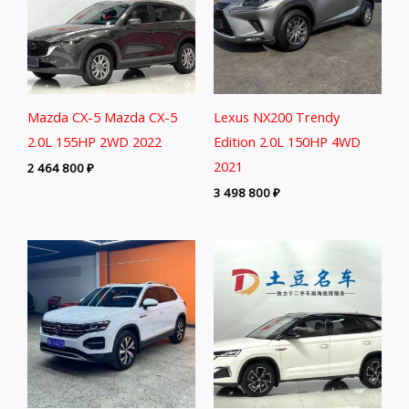
Mazda CX-5 Mazda CX-5
Lexus NX200 Trendy
2.0L 155HP 2WD 2022
Edition 2.0L 150HP 4WD
2021
2 464 800
₽
3 498 800
₽