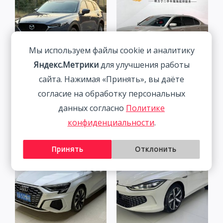
Мы используем файлы cookie и аналитику
Яндекс.Метрики
для улучшения работы
Mazda CX-5 2.0L 155HP
BMW 320Li 2.0T 156HP
сайта. Нажимая «Принять», вы даёте
2WD 2021 | Пепел | Арт.
2WD 2022 | Ким.
согласие на обработку персональных
CA5218
3 058 800
₽
данных согласно
Политике
2 541 800
₽
конфиденциальности
.
Принять
Отклонить