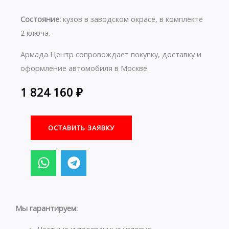
Состояние:
кузов в заводском окрасе, в комплекте
2 ключа.
Армада Центр сопровождает покупку, доставку и
оформление автомобиля в Москве.
1 824 160
₽
ОСТАВИТЬ ЗАЯВКУ
W
T
h
e
a
l
t
e
s
g
Мы гарантируем:
a
r