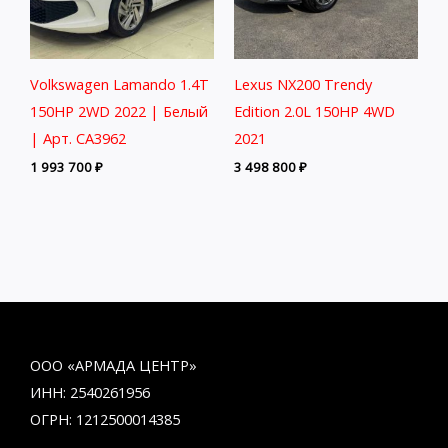
Volkswagen Lamando 1.4T
Lexus NX200 Trendy
150HP 2WD 2022 | Белый
Edition 2.0L 150HP 4WD
| Арт. CA3962
2021
1 993 700
₽
3 498 800
₽
ООО «АРМАДА ЦЕНТР»
ИНН: 2540261956
ОГРН: 1212500014385