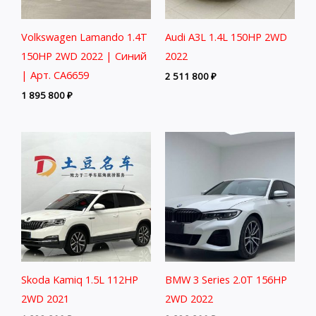
Volkswagen Lamando 1.4T
Audi A3L 1.4L 150HP 2WD
150HP 2WD 2022 | Синий
2022
| Арт. CA6659
2 511 800
₽
1 895 800
₽
Skoda Kamiq 1.5L 112HP
BMW 3 Series 2.0T 156HP
2WD 2021
2WD 2022