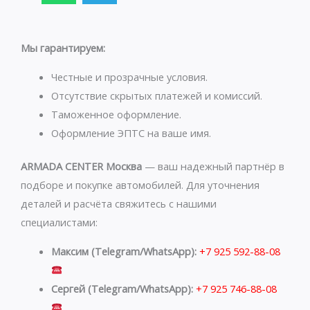
a
l
t
e
s
g
Мы гарантируем:
a
r
p
a
Честные и прозрачные условия.
p
m
Отсутствие скрытых платежей и комиссий.
Таможенное оформление.
Оформление ЭПТС на ваше имя.
ARMADA CENTER Москва
— ваш надежный партнёр в
подборе и покупке автомобилей. Для уточнения
деталей и расчёта свяжитесь с нашими
специалистами:
Максим (Telegram/WhatsApp):
+7 925 592-88-08
Сергей (Telegram/WhatsApp):
+7 925 746-88-08