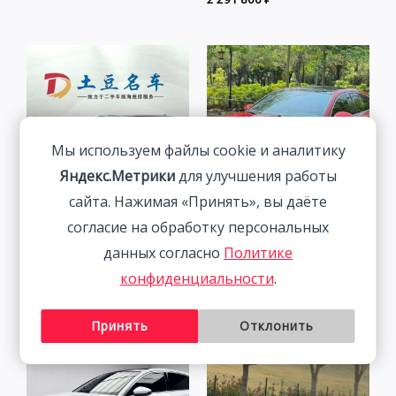
Мы используем файлы cookie и аналитику
Яндекс.Метрики
для улучшения работы
сайта. Нажимая «Принять», вы даёте
согласие на обработку персональных
Skoda Kamiq 1.5L 112HP
Volkswagen Lamando 1.4T
данных согласно
Политике
2WD 2022
150HP 2WD 2023 |
конфиденциальности
.
Красный
1 877 800
₽
2 115 800
₽
Принять
Отклонить