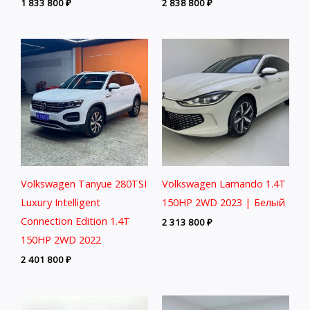
1 833 800
₽
2 838 800
₽
Volkswagen Tanyue 280TSI
Volkswagen Lamando 1.4T
Luxury Intelligent
150HP 2WD 2023 | Белый
Connection Edition 1.4T
2 313 800
₽
150HP 2WD 2022
2 401 800
₽