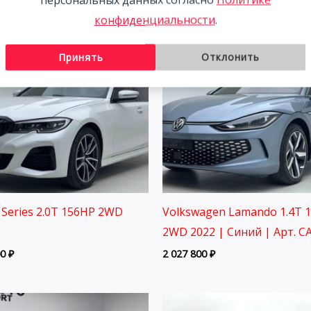
конфиденциальности
.
Принять
Отклонить
Series 2.0T 156HP 2WD
Volkswagen Lamando 1.4T 
2WD 2022 | Синий | Арт. C
00
₽
2 027 800
₽