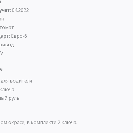
й
учет:
04.2022
ин
томат
арт:
Евро-6
ривод
UV
е
 для водителя
 ключа
ый руль
ом окрасе, в комплекте 2 ключа.