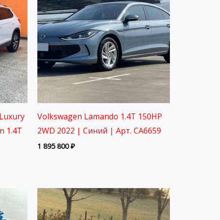
Luxury
Volkswagen Lamando 1.4T 150HP
on 1.4T
2WD 2022 | Синий | Арт. CA6659
1 895 800
₽