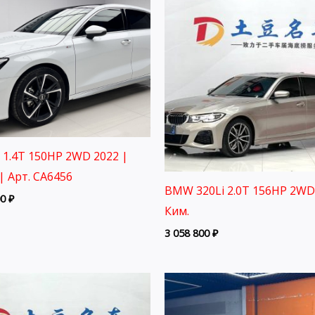
3 1.4T 150HP 2WD 2022 |
| Арт. CA6456
BMW 320Li 2.0T 156HP 2WD
00
₽
Ким.
3 058 800
₽