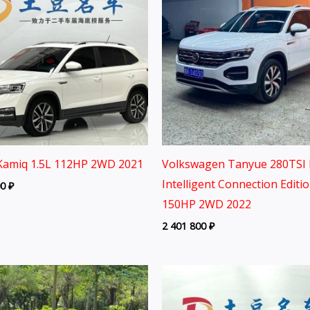
Kamiq 1.5L 112HP 2WD 2021
Volkswagen Tanyue 280TSI 
Intelligent Connection Editi
00
₽
150HP 2WD 2022
2 401 800
₽