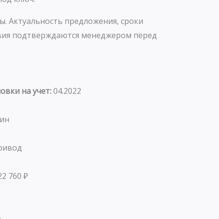
ы. Актуальность предложения, сроки
овия подтверждаются менеджером перед
овки на учет:
04.2022
зин
ривод
22 760 ₽