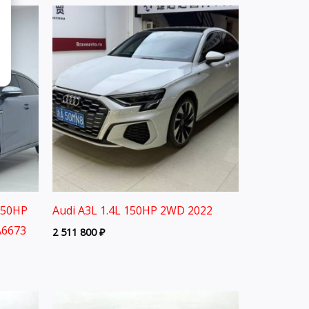
150HP
Audi A3L 1.4L 150HP 2WD 2022
A6673
2 511 800
₽