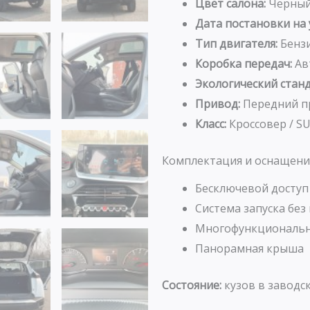
Цвет салона:
Черны
Дата постановки на 
Тип двигателя:
Бенз
Коробка передач:
Ав
Экологический станд
Привод:
Передний п
Класс:
Кроссовер / S
Комплектация и оснащени
Бесключевой доступ
Система запуска без
Многофункциональн
Панорамная крыша
Состояние:
кузов в заводск