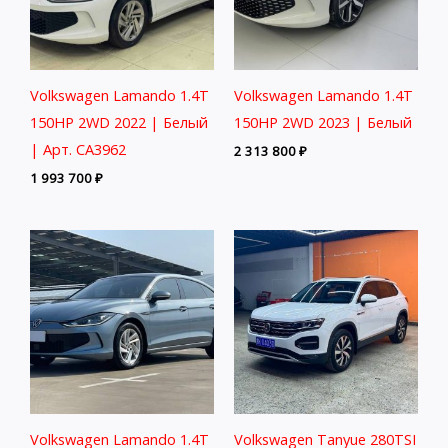
Volkswagen Lamando 1.4T
Volkswagen Lamando 1.4T
150HP 2WD 2022 | Белый
150HP 2WD 2023 | Белый
| Арт. CA3962
2 313 800
₽
1 993 700
₽
Volkswagen Lamando 1.4T
Volkswagen Tanyue 280TSI