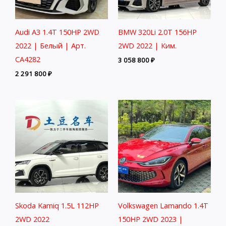
Audi A3 1.4T 150HP 2WD
BMW 320Li 2.0T 156HP
2022 | Белый | Арт.
2WD 2022 | Ким.
CA4282
3 058 800
₽
2 291 800
₽
Skoda Kamiq 1.5L 112HP
Volkswagen Lamando 1.4T
2WD 2022
150HP 2WD 2023 |