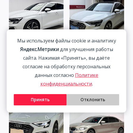
Мы используем файлы cookie и аналитику
Audi A3 1.4T 150HP 2WD
Яндекс.Метрики
для улучшения работы
2022 | Белый | Арт.
сайта. Нажимая «Принять», вы даёте
Audi A3L 1.4L 150HP 2WD
CA6456
2022
согласие на обработку персональных
2 291 800
₽
2 511 800
₽
данных согласно
Политике
конфиденциальности
.
Принять
Отклонить