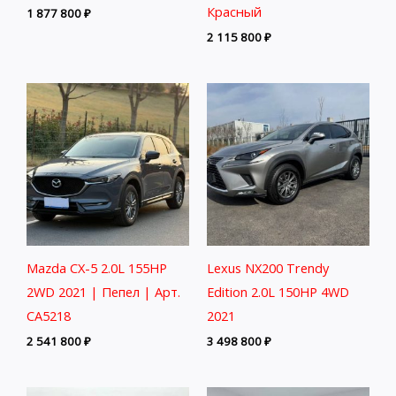
Красный
1 877 800
₽
2 115 800
₽
Mazda CX-5 2.0L 155HP
Lexus NX200 Trendy
2WD 2021 | Пепел | Арт.
Edition 2.0L 150HP 4WD
CA5218
2021
2 541 800
₽
3 498 800
₽