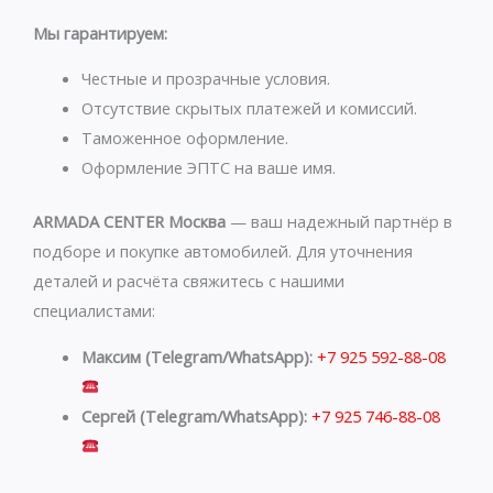
t
e
s
g
Мы гарантируем:
a
r
p
a
Честные и прозрачные условия.
p
m
Отсутствие скрытых платежей и комиссий.
Таможенное оформление.
Оформление ЭПТС на ваше имя.
ARMADA CENTER Москва
— ваш надежный партнёр в
подборе и покупке автомобилей. Для уточнения
деталей и расчёта свяжитесь с нашими
специалистами:
Максим (Telegram/WhatsApp):
+7 925 592-88-08
Сергей (Telegram/WhatsApp):
+7 925 746-88-08