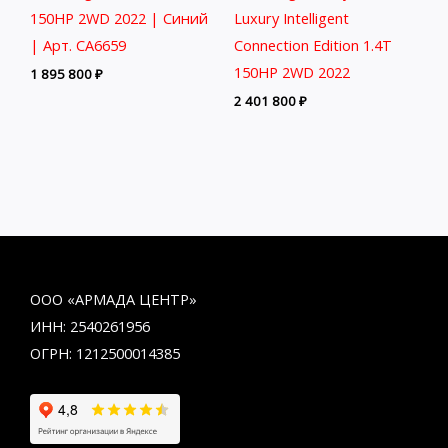
150HP 2WD 2022 | Синий
Luxury Intelligent
| Арт. CA6659
Connection Edition 1.4T
150HP 2WD 2022
1 895 800
₽
2 401 800
₽
ООО «АРМАДА ЦЕНТР»
ИНН: 2540261956
ОГРН: 1212500014385