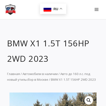
Перейти
MAI
к
RU
MEN
содержимому
BMW X1 1.5T 156HP
2WD 2023
Главная
/
Автомобили в наличии
/
Авто до 160 л.с. под
новый утильсбор в Москве
/ BMW X1 1.5T 156HP 2WD 2023