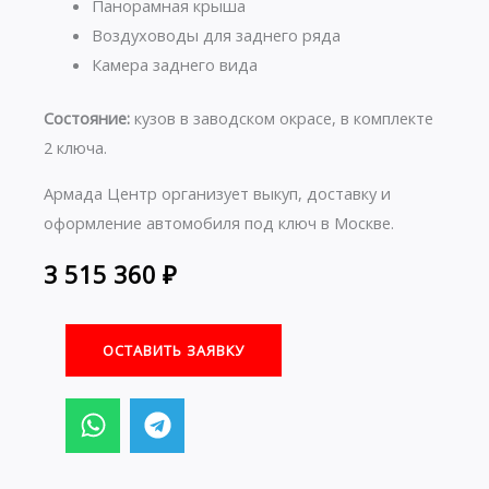
Панорамная крыша
Воздуховоды для заднего ряда
Камера заднего вида
Состояние:
кузов в заводском окрасе, в комплекте
2 ключа.
Армада Центр организует выкуп, доставку и
оформление автомобиля под ключ в Москве.
3 515 360
₽
ОСТАВИТЬ ЗАЯВКУ
W
T
h
e
a
l