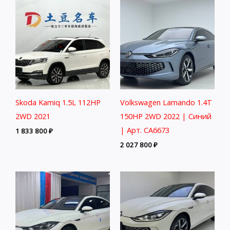
Skoda Kamiq 1.5L 112HP
Volkswagen Lamando 1.4T
2WD 2021
150HP 2WD 2022 | Синий
| Арт. CA6673
1 833 800
₽
2 027 800
₽