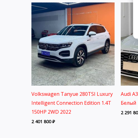
Volkswagen Tanyue 280TSI Luxury
Audi A
Intelligent Connection Edition 1.4T
Белый 
150HP 2WD 2022
2 291 8
2 401 800
₽