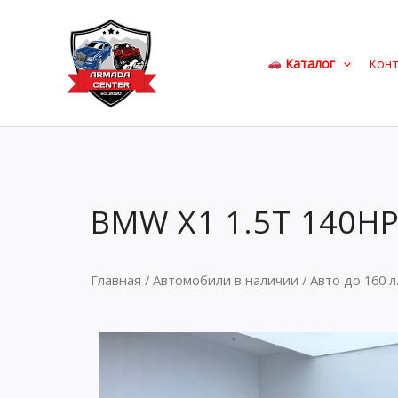
Перейти
к
содержимому
Каталог
Кон
BMW X1 1.5T 140HP
Главная
/
Автомобили в наличии
/
Авто до 160 л