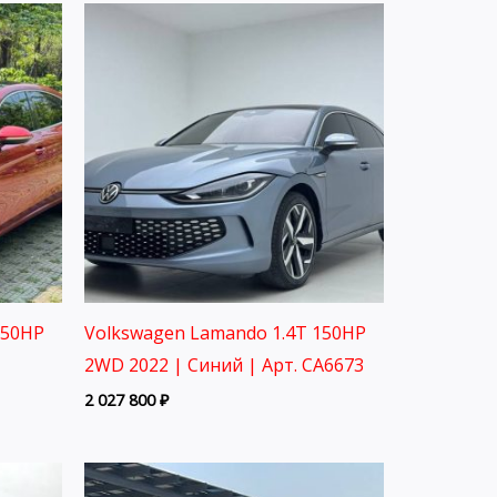
150HP
Volkswagen Lamando 1.4T 150HP
2WD 2022 | Синий | Арт. CA6673
2 027 800
₽