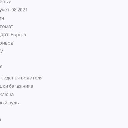
евый
учет:
08.2021
ин
томат
арт:
Евро-6
ривод
UV
е
 сиденья водителя
шки багажника
 ключа
ый руль
а