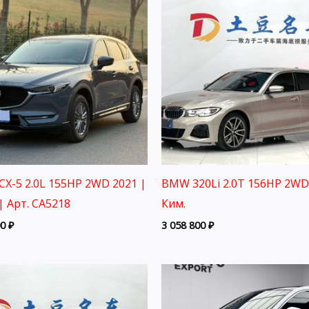
CX-5 2.0L 155HP 2WD 2021 |
BMW 320Li 2.0T 156HP 2WD
| Арт. CA5218
Ким.
00
₽
3 058 800
₽