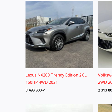
Lexus NX200 Trendy Edition 2.0L
Volksw
150HP 4WD 2021
2WD 20
3 498 800
₽
2 313 8