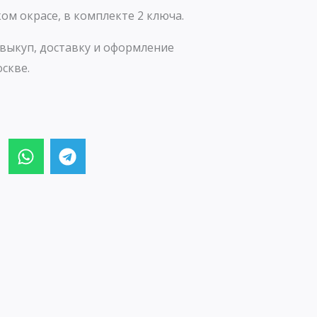
ом окрасе, в комплекте 2 ключа.
выкуп, доставку и оформление
скве.
W
T
h
e
a
l
t
e
s
g
a
r
p
a
p
m