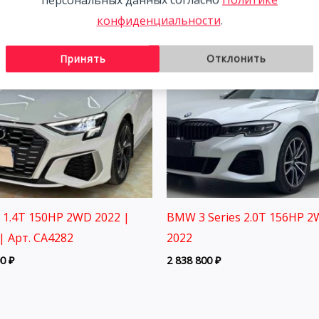
конфиденциальности
.
Принять
Отклонить
3 1.4T 150HP 2WD 2022 |
BMW 3 Series 2.0T 156HP 
| Арт. CA4282
2022
00
₽
2 838 800
₽