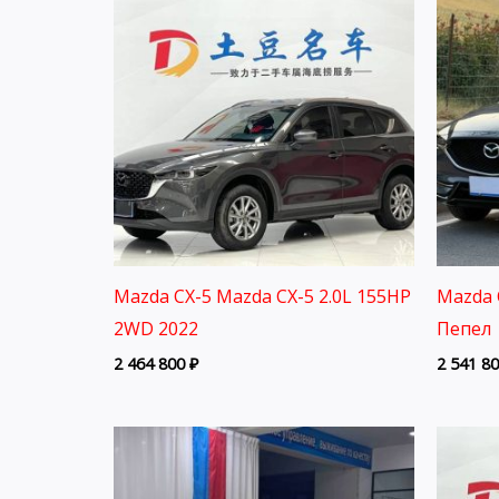
Mazda CX-5 Mazda CX-5 2.0L 155HP
Mazda 
2WD 2022
Пепел 
2 464 800
₽
2 541 8