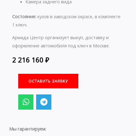
Камера заднего вида
Состояние:
кузов в заводском окрасе, в комплекте
1 ключ.
Армада Центр организует выкуп, доставку и
оформление автомобиля под ключ в Москве.
2 216 160
₽
ОСТАВИТЬ ЗАЯВКУ
W
T
h
e
a
l
t
e
s
g
Мы гарантируем:
a
r