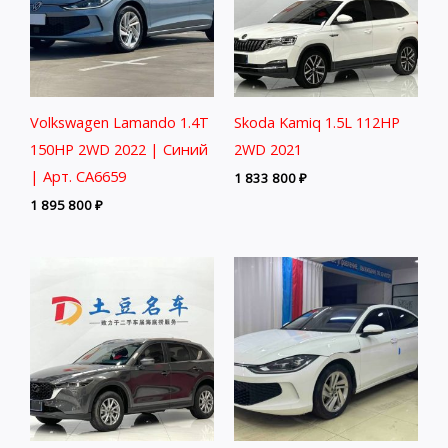
Volkswagen Lamando 1.4T
Skoda Kamiq 1.5L 112HP
150HP 2WD 2022 | Синий
2WD 2021
| Арт. CA6659
1 833 800
₽
1 895 800
₽