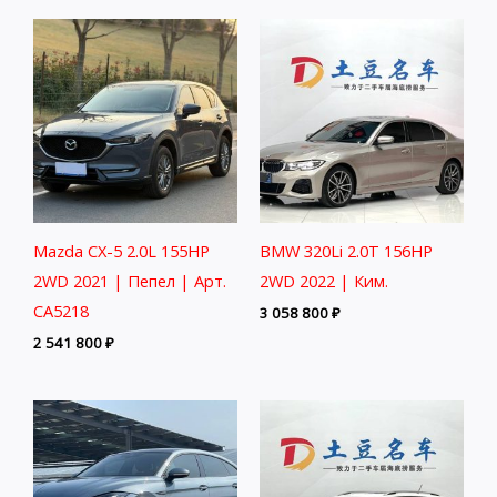
Mazda CX-5 2.0L 155HP
BMW 320Li 2.0T 156HP
2WD 2021 | Пепел | Арт.
2WD 2022 | Ким.
CA5218
3 058 800
₽
2 541 800
₽