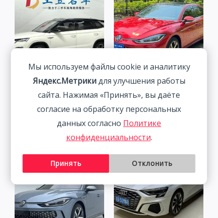
Мы используем файлы cookie и аналитику
Яндекс.Метрики
для улучшения работы
Skoda Kamiq 1.5L 112HP
Volkswagen Lamando 1.4T
сайта. Нажимая «Принять», вы даёте
2WD 2022
150HP 2WD 2023 |
Красный
согласие на обработку персональных
1 877 800
₽
2 115 800
₽
данных согласно
Политике
конфиденциальности
.
Принять
Отклонить