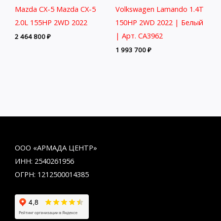
Mazda CX-5 Mazda CX-5
Volkswagen Lamando 1.4T
2.0L 155HP 2WD 2022
150HP 2WD 2022 | Белый
| Арт. CA3962
2 464 800
₽
1 993 700
₽
ООО «АРМАДА ЦЕНТР»
ИНН: 2540261956
ОГРН: 1212500014385