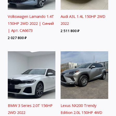
Volkswagen Lamando 1.4T
Audi A3L 1.4L 150HP 2WD
150HP 2WD 2022 | Синий
2022
| Арт. CA6673
2 511 800
₽
2 027 800
₽
BMW 3 Series 2.0T 156HP
Lexus NX200 Trendy
2WD 2022
Edition 2.0L 150HP 4WD