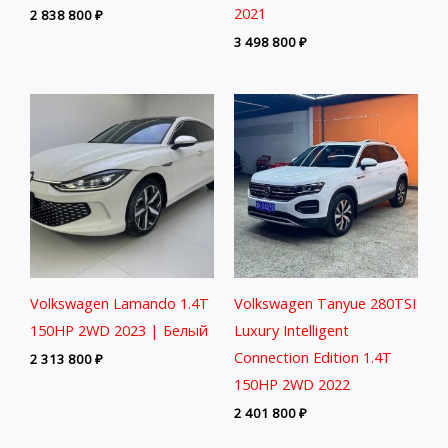
2021
2 838 800
₽
3 498 800
₽
Volkswagen Lamando 1.4T
Volkswagen Tanyue 280TSI
150HP 2WD 2023 | Белый
Luxury Intelligent
Connection Edition 1.4T
2 313 800
₽
150HP 2WD 2022
2 401 800
₽