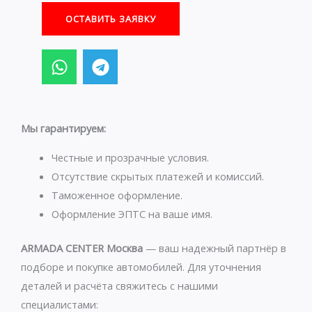
ОСТАВИТЬ ЗАЯВКУ
W
T
h
e
a
l
t
e
s
g
Мы гарантируем:
a
r
p
a
Честные и прозрачные условия.
p
m
Отсутствие скрытых платежей и комиссий.
Таможенное оформление.
Оформление ЭПТС на ваше имя.
ARMADA CENTER Москва
— ваш надежный партнёр в
подборе и покупке автомобилей. Для уточнения
деталей и расчёта свяжитесь с нашими
специалистами: