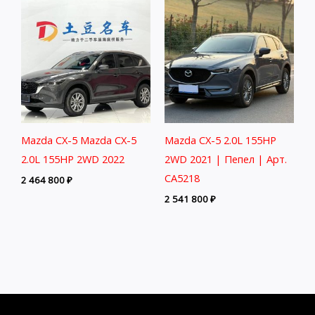
Mazda CX-5 Mazda CX-5
Mazda CX-5 2.0L 155HP
2.0L 155HP 2WD 2022
2WD 2021 | Пепел | Арт.
CA5218
2 464 800
₽
2 541 800
₽