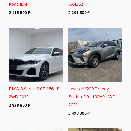
Красный
CA4282
2 115 800
₽
2 291 800
₽
BMW 3 Series 2.0T 156HP
Lexus NX200 Trendy
2WD 2022
Edition 2.0L 150HP 4WD
2021
2 838 800
₽
3 498 800
₽