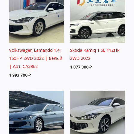
Volkswagen Lamando 1.4T
Skoda Kamiq 1.5L 112HP
150HP 2WD 2022 | Белый
2WD 2022
| Арт. CA3962
1 877 800
₽
1 993 700
₽