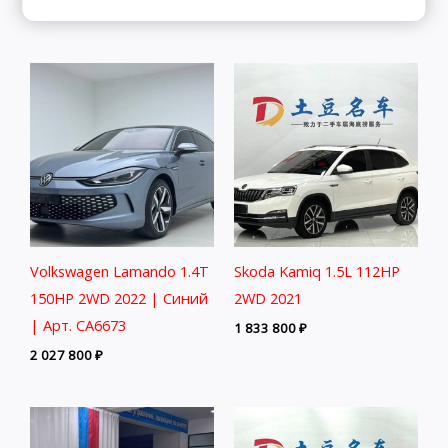
2 511 800
₽
3 058 800
₽
Volkswagen Lamando 1.4T
Skoda Kamiq 1.5L 112HP
150HP 2WD 2022 | Синий
2WD 2021
| Арт. CA6673
1 833 800
₽
2 027 800
₽