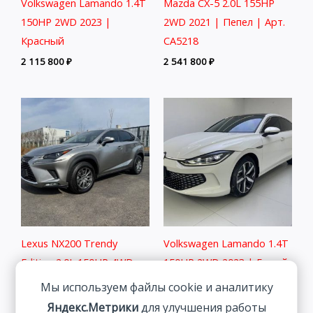
Volkswagen Lamando 1.4T
Mazda CX-5 2.0L 155HP
150HP 2WD 2023 |
2WD 2021 | Пепел | Арт.
Красный
CA5218
2 115 800
₽
2 541 800
₽
Lexus NX200 Trendy
Volkswagen Lamando 1.4T
Edition 2.0L 150HP 4WD
150HP 2WD 2023 | Белый
2021
2 313 800
₽
Мы используем файлы cookie и аналитику
3 498 800
₽
Яндекс.Метрики
для улучшения работы