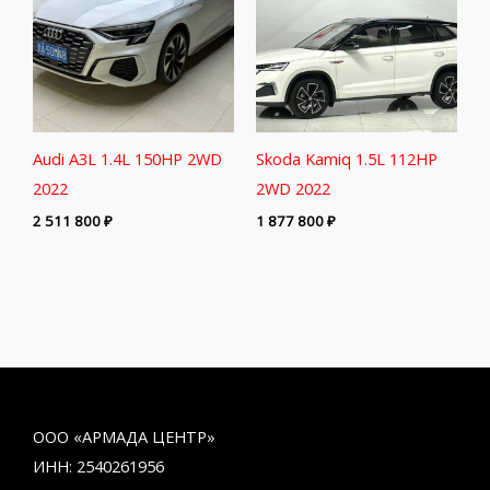
Audi A3L 1.4L 150HP 2WD
Skoda Kamiq 1.5L 112HP
2022
2WD 2022
2 511 800
₽
1 877 800
₽
ООО «АРМАДА ЦЕНТР»
ИНН: 2540261956