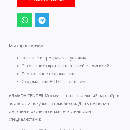
ОСТАВИТЬ ЗАЯВКУ
W
T
h
e
a
l
t
e
s
g
Мы гарантируем:
a
r
p
a
Честные и прозрачные условия.
p
m
Отсутствие скрытых платежей и комиссий.
Таможенное оформление.
Оформление ЭПТС на ваше имя.
ARMADA CENTER Москва
— ваш надежный партнёр в
подборе и покупке автомобилей. Для уточнения
деталей и расчёта свяжитесь с нашими
специалистами: