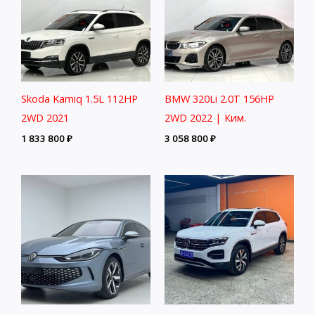
Skoda Kamiq 1.5L 112HP
BMW 320Li 2.0T 156HP
2WD 2021
2WD 2022 | Ким.
1 833 800
₽
3 058 800
₽