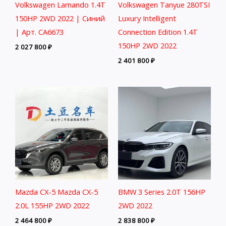
Volkswagen Lamando 1.4T
Volkswagen Tanyue 280TSI
150HP 2WD 2022 | Синий
Luxury Intelligent
| Арт. CA6673
Connection Edition 1.4T
150HP 2WD 2022
2 027 800
₽
2 401 800
₽
Mazda CX-5 Mazda CX-5
BMW 3 Series 2.0T 156HP
2.0L 155HP 2WD 2022
2WD 2022
2 464 800
₽
2 838 800
₽