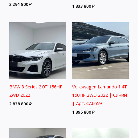
2 291 800
₽
1 833 800
₽
BMW 3 Series 2.0T 156HP
Volkswagen Lamando 1.4T
2WD 2022
150HP 2WD 2022 | Синий
| Арт. CA6659
2 838 800
₽
1 895 800
₽