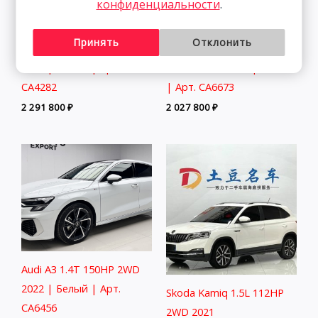
конфиденциальности
.
Принять
Отклонить
Audi A3 1.4T 150HP 2WD
Volkswagen Lamando 1.4T
2022 | Белый | Арт.
150HP 2WD 2022 | Синий
CA4282
| Арт. CA6673
2 291 800
₽
2 027 800
₽
Audi A3 1.4T 150HP 2WD
2022 | Белый | Арт.
Skoda Kamiq 1.5L 112HP
CA6456
2WD 2021