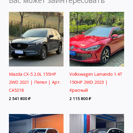
Mazda CX-5 2.0L 155HP
Volkswagen Lamando 1.4T
2WD 2021 | Пепел | Арт.
150HP 2WD 2023 |
CA5218
Красный
2 541 800
₽
2 115 800
₽