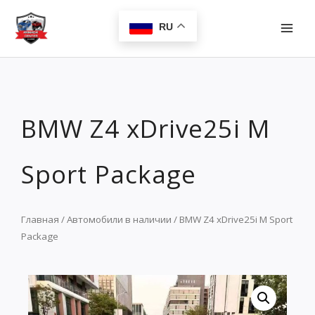
Перейти
MAI
к
RU
MEN
содержимому
BMW Z4 xDrive25i M
Sport Package
Главная
/
Автомобили в наличии
/ BMW Z4 xDrive25i M Sport
Package