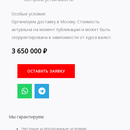
Особые условия:
Организуем доставку в Москву. Стоимость
актуальна на момент публикации и может быть
скорректирована в зависимости от курса валют.
3 650 000
₽
ОСТАВИТЬ ЗАЯВКУ
W
T
h
e
a
l
t
e
s
g
Мы гарантируем:
a
r
Честные и прозрачные условия.