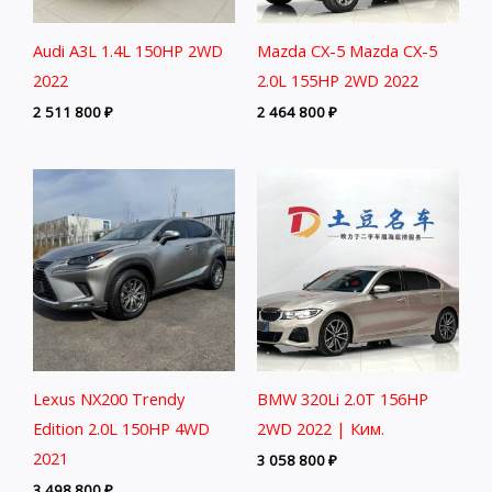
Audi A3L 1.4L 150HP 2WD
Mazda CX-5 Mazda CX-5
2022
2.0L 155HP 2WD 2022
2 511 800
₽
2 464 800
₽
Lexus NX200 Trendy
BMW 320Li 2.0T 156HP
Edition 2.0L 150HP 4WD
2WD 2022 | Ким.
2021
3 058 800
₽
3 498 800
₽