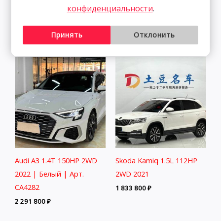
2WD 2022
150HP 2WD 2022 | Белый
конфиденциальности
.
| Арт. CA3962
2 838 800
₽
1 993 700
₽
Принять
Отклонить
Audi A3 1.4T 150HP 2WD
Skoda Kamiq 1.5L 112HP
2022 | Белый | Арт.
2WD 2021
CA4282
1 833 800
₽
2 291 800
₽