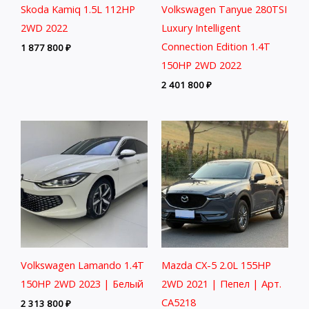
Skoda Kamiq 1.5L 112HP
Volkswagen Tanyue 280TSI
2WD 2022
Luxury Intelligent
Connection Edition 1.4T
1 877 800
₽
150HP 2WD 2022
2 401 800
₽
Volkswagen Lamando 1.4T
Mazda CX-5 2.0L 155HP
150HP 2WD 2023 | Белый
2WD 2021 | Пепел | Арт.
CA5218
2 313 800
₽