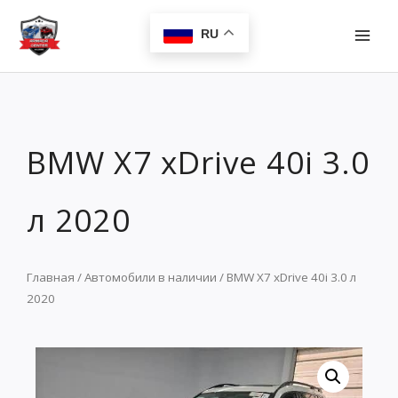
Перейти
MAI
к
RU
MEN
содержимому
BMW X7 xDrive 40i 3.0
л 2020
Главная
/
Автомобили в наличии
/ BMW X7 xDrive 40i 3.0 л
2020