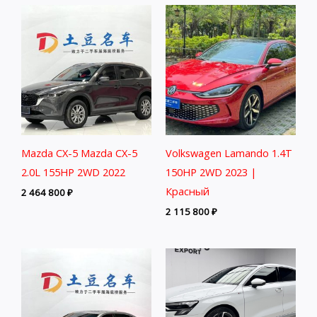
Mazda CX-5 Mazda CX-5
Volkswagen Lamando 1.4T
2.0L 155HP 2WD 2022
150HP 2WD 2023 |
Красный
2 464 800
₽
2 115 800
₽