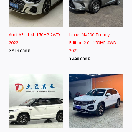
Audi A3L 1.4L 150HP 2WD
Lexus NX200 Trendy
2022
Edition 2.0L 150HP 4WD
2021
2 511 800
₽
3 498 800
₽