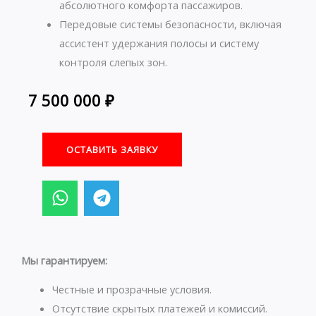
абсолютного комфорта пассажиров.
Передовые системы безопасности, включая
ассистент удержания полосы и систему
контроля слепых зон.
7 500 000
₽
ОСТАВИТЬ ЗАЯВКУ
W
T
h
e
a
l
t
e
s
g
Мы гарантируем:
a
r
p
a
Честные и прозрачные условия.
p
m
Отсутствие скрытых платежей и комиссий.