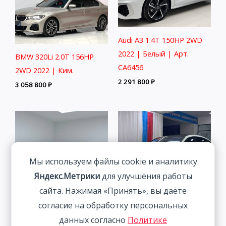
Audi A3 1.4T 150HP 2WD
2022 | Белый | Арт.
BMW 320Li 2.0T 156HP
CA6456
2WD 2022 | Ким.
2 291 800
₽
3 058 800
₽
Мы используем файлы cookie и аналитику
Яндекс.Метрики
для улучшения работы
сайта. Нажимая «Принять», вы даёте
согласие на обработку персональных
BMW 3 Series 2.0T 156HP
Volkswagen Lamando 1.4T
данных согласно
Политике