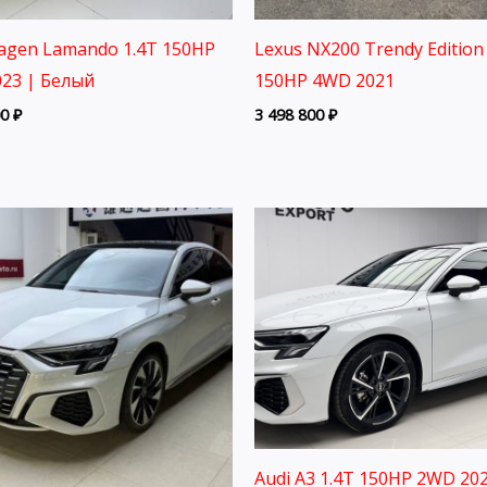
agen Lamando 1.4T 150HP
Lexus NX200 Trendy Edition 
23 | Белый
150HP 4WD 2021
00
₽
3 498 800
₽
Audi A3 1.4T 150HP 2WD 202