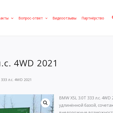
такты
Вопрос-ответ
Видеоотзывы
Партнёрство
.с. 4WD 2021
333 л.с. 4WD 2021
BMW X5L 3.0T 333 л.с. 4WD
удлинённой базой, сочет
внедорожные возможност