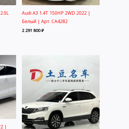
2.0L
Audi A3 1.4T 150HP 2WD 2022 |
Белый | Арт. CA4282
2 291 800
₽
2 |