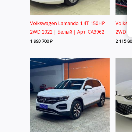
Volkswagen Lamando 1.4T 150HP
Volksw
2WD 2022 | Белый | Арт. CA3962
2WD 20
1 993 700
₽
2 115 8