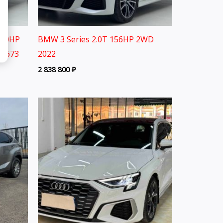
150HP
BMW 3 Series 2.0T 156HP 2WD
A6673
2022
2 838 800
₽