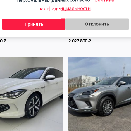
конфиденциальности
.
agen Lamando 1.4T 150HP
Volkswagen Lamando 1.4T 
Принять
Отклонить
23 | Красный
2WD 2022 | Синий | Арт. C
00
₽
2 027 800
₽