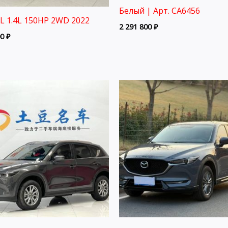
Белый | Арт. CA6456
3L 1.4L 150HP 2WD 2022
2 291 800
₽
00
₽