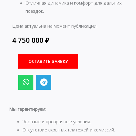
Отличная динамика и комфорт для дальних
поездок.
Цена актуальна на момент публикации.
4 750 000
₽
ОСТАВИТЬ ЗАЯВКУ
W
T
h
e
a
l
t
e
s
g
Мы гарантируем:
a
r
p
a
Честные и прозрачные условия.
p
m
Отсутствие скрытых платежей и комиссий.