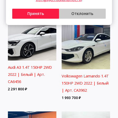
1 877 800
₽
2 313 800
₽
Принять
Отклонить
Audi A3 1.4T 150HP 2WD
2022 | Белый | Арт.
Volkswagen Lamando 1.4T
CA6456
150HP 2WD 2022 | Белый
2 291 800
₽
| Арт. CA3962
1 993 700
₽