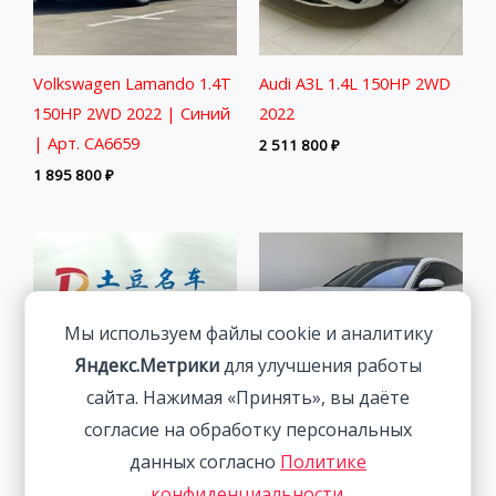
Volkswagen Lamando 1.4T
Audi A3L 1.4L 150HP 2WD
150HP 2WD 2022 | Синий
2022
| Арт. CA6659
2 511 800
₽
1 895 800
₽
Мы используем файлы cookie и аналитику
Яндекс.Метрики
для улучшения работы
сайта. Нажимая «Принять», вы даёте
согласие на обработку персональных
данных согласно
Политике
Skoda Kamiq 1.5L 112HP
Volkswagen Lamando 1.4T
конфиденциальности
.
2WD 2022
150HP 2WD 2023 | Белый