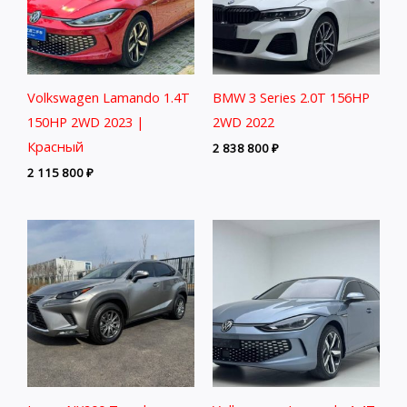
Volkswagen Lamando 1.4T
BMW 3 Series 2.0T 156HP
150HP 2WD 2023 |
2WD 2022
Красный
2 838 800
₽
2 115 800
₽