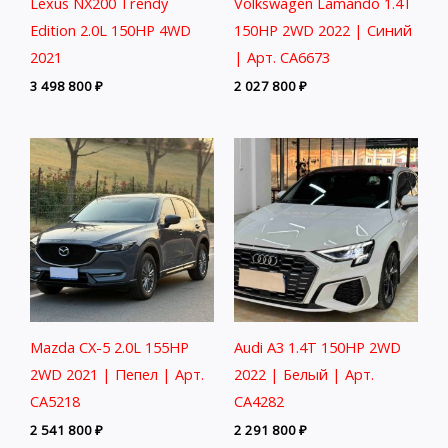
Lexus NX200 Trendy
Volkswagen Lamando 1.4T
Edition 2.0L 150HP 4WD
150HP 2WD 2022 | Синий
2021
| Арт. CA6673
3 498 800
₽
2 027 800
₽
Mazda CX-5 2.0L 155HP
Audi A3 1.4T 150HP 2WD
2WD 2021 | Пепел | Арт.
2022 | Белый | Арт.
CA5218
CA4282
2 541 800
₽
2 291 800
₽