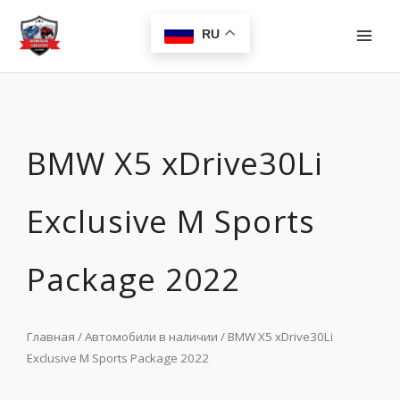
Перейти
MAI
к
RU
MEN
содержимому
BMW X5 xDrive30Li
Exclusive M Sports
Package 2022
Главная
/
Автомобили в наличии
/ BMW X5 xDrive30Li
Exclusive M Sports Package 2022