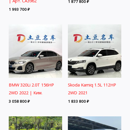
| Арт. CA3962
1 877 800
₽
1 993 700
₽
BMW 320Li 2.0T 156HP
Skoda Kamiq 1.5L 112HP
2WD 2022 | Ким.
2WD 2021
3 058 800
₽
1 833 800
₽