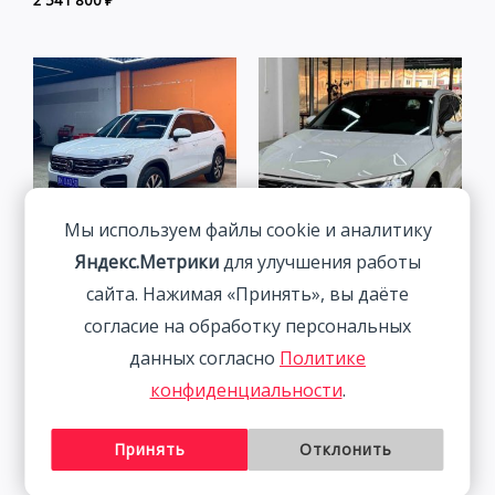
Мы используем файлы cookie и аналитику
Яндекс.Метрики
для улучшения работы
Volkswagen Tanyue 280TSI
Audi A3 1.4T 150HP 2WD
сайта. Нажимая «Принять», вы даёте
Luxury Intelligent
2022 | Белый | Арт.
согласие на обработку персональных
Connection Edition 1.4T
CA4282
данных согласно
Политике
150HP 2WD 2022
2 291 800
₽
конфиденциальности
.
2 401 800
₽
Принять
Отклонить