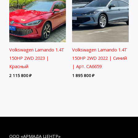
Volkswagen Lamando 1.4T
Volkswagen Lamando 1.4T
150HP 2WD 2023 |
150HP 2WD 2022 | Синий
Красный
| Арт. CA6659
2 115 800
₽
1 895 800
₽
ООО «АРМАДА ЦЕНТР»