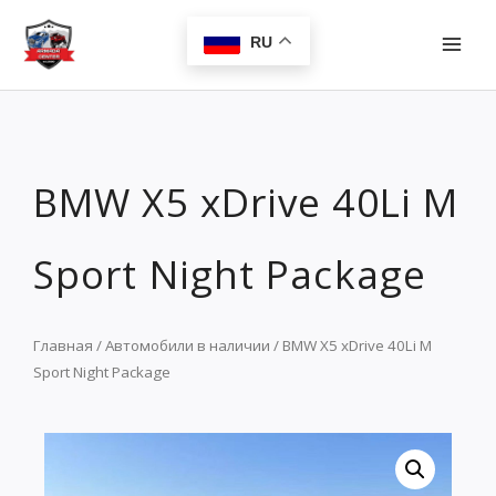
Перейти
MAI
к
RU
MEN
содержимому
BMW X5 xDrive 40Li M
Sport Night Package
Главная
/
Автомобили в наличии
/ BMW X5 xDrive 40Li M
Sport Night Package