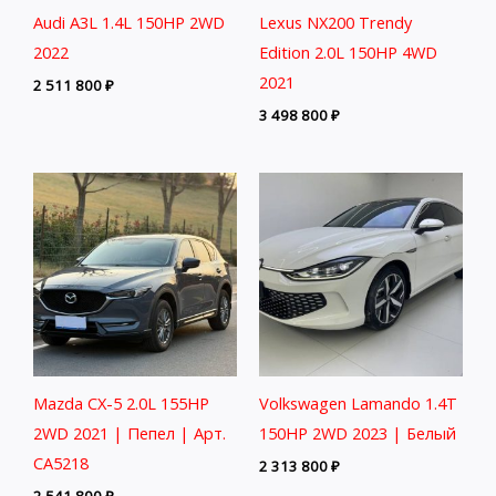
Audi A3L 1.4L 150HP 2WD
Lexus NX200 Trendy
2022
Edition 2.0L 150HP 4WD
2021
2 511 800
₽
3 498 800
₽
Mazda CX-5 2.0L 155HP
Volkswagen Lamando 1.4T
2WD 2021 | Пепел | Арт.
150HP 2WD 2023 | Белый
CA5218
2 313 800
₽
2 541 800
₽