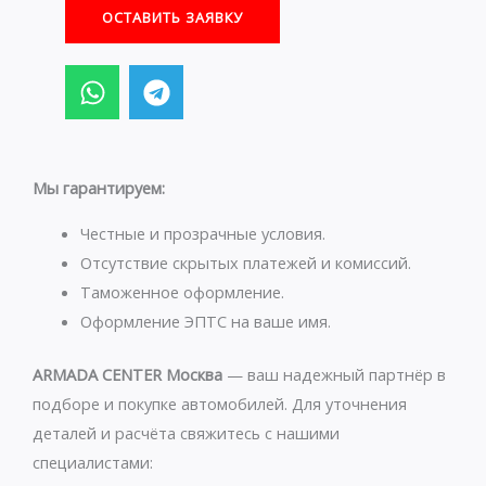
ОСТАВИТЬ ЗАЯВКУ
W
T
h
e
a
l
t
e
s
g
Мы гарантируем:
a
r
p
a
Честные и прозрачные условия.
p
m
Отсутствие скрытых платежей и комиссий.
Таможенное оформление.
Оформление ЭПТС на ваше имя.
ARMADA CENTER Москва
— ваш надежный партнёр в
подборе и покупке автомобилей. Для уточнения
деталей и расчёта свяжитесь с нашими
специалистами: