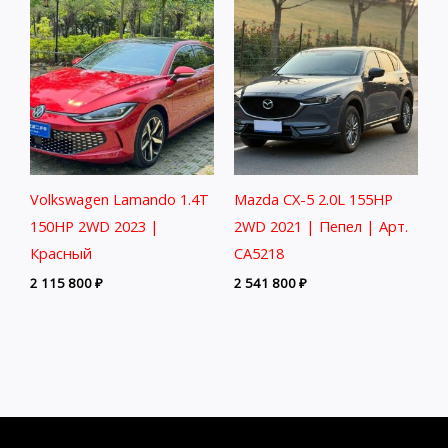
Volkswagen Lamando 1.4T
Mazda CX-5 2.0L 155HP
150HP 2WD 2023 |
2WD 2021 | Пепел | Арт.
Красный
CA5218
2 115 800
₽
2 541 800
₽