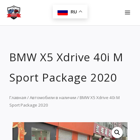
Перейти
MAI
к
RU
MEN
содержимому
BMW X5 Xdrive 40i M
Sport Package 2020
Главная
/
Автомобили в наличии
/ BMW X5 Xdrive 40i M
Sport Package 2020