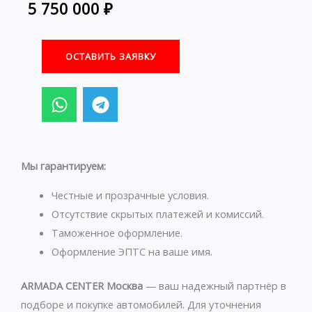
5 750 000
₽
ОСТАВИТЬ ЗАЯВКУ
W
T
h
e
a
l
t
e
s
g
Мы гарантируем:
a
r
p
a
Честные и прозрачные условия.
p
m
Отсутствие скрытых платежей и комиссий.
Таможенное оформление.
Оформление ЭПТС на ваше имя.
ARMADA CENTER Москва
— ваш надежный партнёр в
подборе и покупке автомобилей. Для уточнения