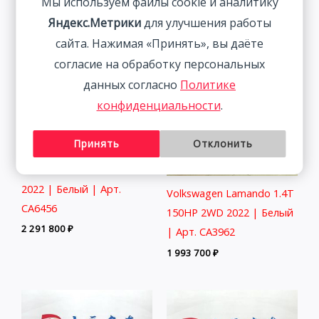
Мы используем файлы cookie и аналитику
2 511 800
₽
1 877 800
₽
Яндекс.Метрики
для улучшения работы
сайта. Нажимая «Принять», вы даёте
согласие на обработку персональных
данных согласно
Политике
конфиденциальности
.
Принять
Отклонить
Audi A3 1.4T 150HP 2WD
2022 | Белый | Арт.
Volkswagen Lamando 1.4T
CA6456
150HP 2WD 2022 | Белый
2 291 800
₽
| Арт. CA3962
1 993 700
₽