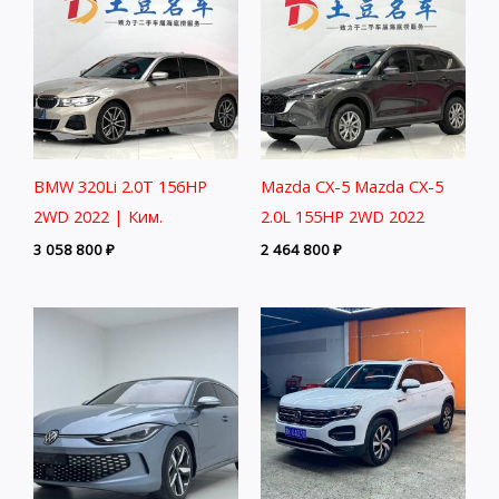
BMW 320Li 2.0T 156HP
Mazda CX-5 Mazda CX-5
2WD 2022 | Ким.
2.0L 155HP 2WD 2022
3 058 800
₽
2 464 800
₽