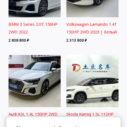
BMW 3 Series 2.0T 156HP
Volkswagen Lamando 1.4T
2WD 2022
150HP 2WD 2023 | Белый
2 838 800
₽
2 313 800
₽
Audi A3L 1.4L 150HP 2WD
Skoda Kamiq 1.5L 112HP
2022
2WD 2022