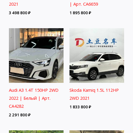
2021
| Арт. CA6659
3 498 800
₽
1 895 800
₽
Audi A3 1.4T 150HP 2WD
Skoda Kamiq 1.5L 112HP
2022 | Белый | Арт.
2WD 2021
CA4282
1 833 800
₽
2 291 800
₽